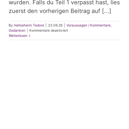
wurden. Falls du Teil 1 verpasst hast, lies
zuerst den vorherigen Beitrag auf [...]
By
Hellseherin Tedora
|
23.06.26
|
Voraussagen / Kommentare
,
für
Gedanken
|
Kommentare deaktiviert
Wenn
Weiterlesen
KI
Fiktion
uns
einholt:
Warum
KI
nur
mit
Wasser
kocht
–
Teil
2