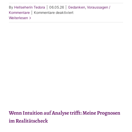
By
Hellseherin Tedora
|
06.05.26
|
Gedanken
,
Voraussagen /
für
Kommentare
|
Kommentare deaktiviert
Echte
Weiterlesen
Hellsicht
in
einer
digitalen
Welt:
Warum
Erfahrung
durch
nichts
zu
ersetzen
ist
Wenn Intuition auf Analyse trifft: Meine Prognosen
im Realitätscheck