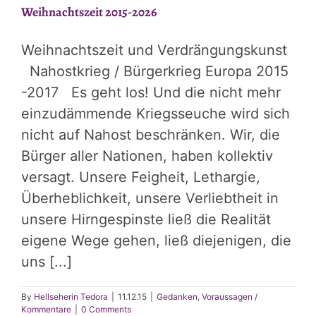
Weihnachtszeit 2015-2026
Meine
Prognosen
im
Weihnachtszeit und Verdrängungskunst
Realitätscheck
Nahostkrieg / Bürgerkrieg Europa 2015
-2017 Es geht los! Und die nicht mehr
einzudämmende Kriegsseuche wird sich
nicht auf Nahost beschränken. Wir, die
Bürger aller Nationen, haben kollektiv
versagt. Unsere Feigheit, Lethargie,
Überheblichkeit, unsere Verliebtheit in
unsere Hirngespinste ließ die Realität
eigene Wege gehen, ließ diejenigen, die
uns [...]
By
Hellseherin Tedora
|
11.12.15
|
Gedanken
,
Voraussagen /
Kommentare
|
0 Comments