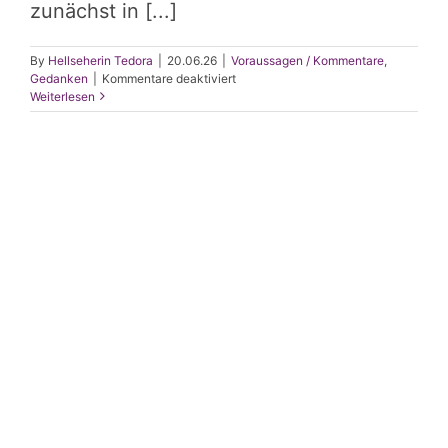
zunächst in [...]
By
Hellseherin Tedora
|
20.06.26
|
Voraussagen / Kommentare
,
für
Gedanken
|
Kommentare deaktiviert
Wenn
Weiterlesen
KI
in
Schubladen
denkt:
Warum
Tedora
falsch
eingeordnet
wurde