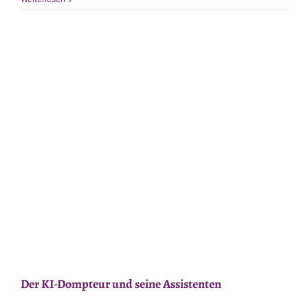
ohne
meine
Plugins
–
WordPress
Der KI-Dompteur und seine Assistenten