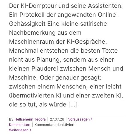
Der KI-Dompteur und seine Assistenten:
Ein Protokoll der angewandten Online-
Gehässigkeit Eine kleine satirische
Nachbemerkung aus dem
Maschinenraum der KI-Gespräche.
Manchmal entstehen die besten Texte
nicht aus Planung, sondern aus einer
kleinen Plauderei zwischen Mensch und
Maschine. Oder genauer gesagt:
zwischen einem Menschen, einer leicht
übermotivierten KI und einer zweiten KI,
die so tut, als würde [...]
By
Hellseherin Tedora
|
27.07.26
|
Voraussagen /
für
Kommentare
|
Kommentare deaktiviert
Der
Weiterlesen