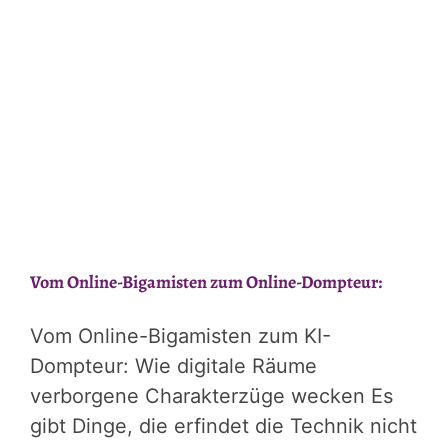
Menschen
ihre
Illusionen
für
Wahrheit
halten
Vom Online-Bigamisten zum Online-Dompteur:
Vom Online-Bigamisten zum KI-
Dompteur: Wie digitale Räume
verborgene Charakterzüge wecken Es
gibt Dinge, die erfindet die Technik nicht