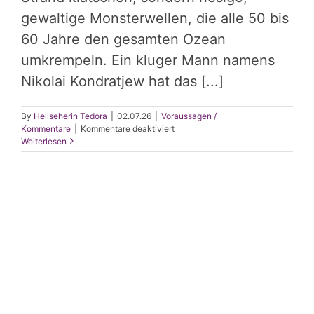
gewaltige Monsterwellen, die alle 50 bis
60 Jahre den gesamten Ozean
umkrempeln. Ein kluger Mann namens
Nikolai Kondratjew hat das [...]
By
Hellseherin Tedora
|
02.07.26
|
Voraussagen /
für
Kommentare
|
Kommentare deaktiviert
Die
Weiterlesen
grossen
Rhythmen
des
Lebens
(KI
&
Mensch)