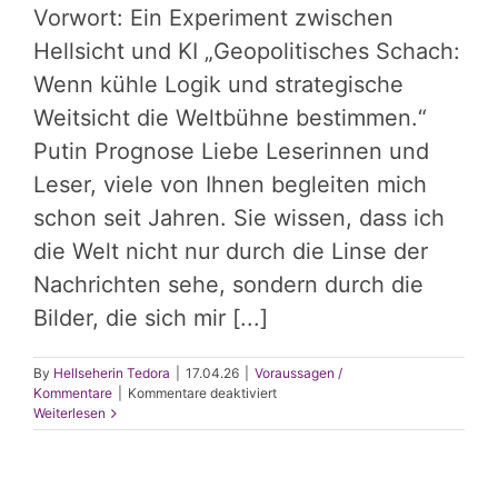
Vorwort: Ein Experiment zwischen
Hellsicht und KI „Geopolitisches Schach:
Wenn kühle Logik und strategische
Weitsicht die Weltbühne bestimmen.“
Putin Prognose Liebe Leserinnen und
Leser, viele von Ihnen begleiten mich
schon seit Jahren. Sie wissen, dass ich
die Welt nicht nur durch die Linse der
Nachrichten sehe, sondern durch die
Bilder, die sich mir [...]
By
Hellseherin Tedora
|
17.04.26
|
Voraussagen /
für
Kommentare
|
Kommentare deaktiviert
Wenn
Weiterlesen
Intuition
auf
Analyse
trifft: