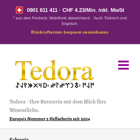
Skip
0901 811 411
· CHF 4.23/Min. inkl. MwSt
to
* aus dem Festnetz, Mobilfunk abweichend. · Auch Türkisch und
content
Englisch.
Rückruftermin bequem vereinbaren
Tedora
-
Ihre Beraterin mit dem Blick fürs
Wesentliche.
Europa's Nummer 2 Hellseherin seit 2004
Schweiz