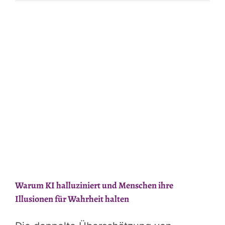
KI-
Dompteur
und
seine
Assistenten
Warum KI halluziniert und Menschen ihre
Illusionen für Wahrheit halten