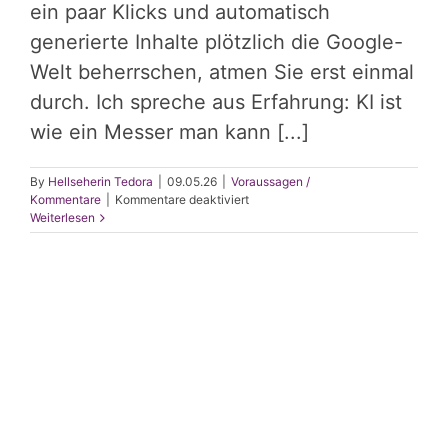
ein paar Klicks und automatisch
generierte Inhalte plötzlich die Google-
Welt beherrschen, atmen Sie erst einmal
durch. Ich spreche aus Erfahrung: KI ist
wie ein Messer man kann [...]
By
Hellseherin Tedora
|
09.05.26
|
Voraussagen /
für
Kommentare
|
Kommentare deaktiviert
KI
Weiterlesen
in
SEO
–
Qualität
statt
Massenproduktion