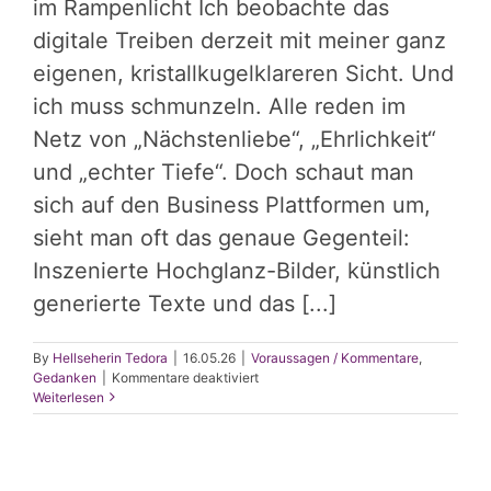
im Rampenlicht Ich beobachte das
digitale Treiben derzeit mit meiner ganz
eigenen, kristallkugelklareren Sicht. Und
ich muss schmunzeln. Alle reden im
Netz von „Nächstenliebe“, „Ehrlichkeit“
und „echter Tiefe“. Doch schaut man
sich auf den Business Plattformen um,
sieht man oft das genaue Gegenteil:
Inszenierte Hochglanz-Bilder, künstlich
generierte Texte und das [...]
By
Hellseherin Tedora
|
16.05.26
|
Voraussagen / Kommentare
,
für
Gedanken
|
Kommentare deaktiviert
Digitale
Weiterlesen
Illusion
in
KI
Qualität