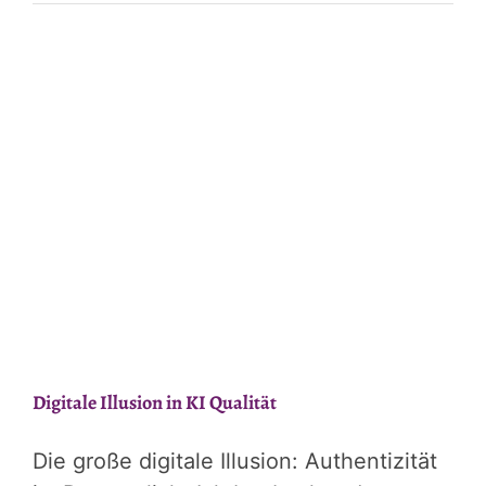
Kontrollverlust:
Die
Geister,
die
ich
2014
rief
–
Teil
1
Digitale Illusion in KI Qualität
Die große digitale Illusion: Authentizität