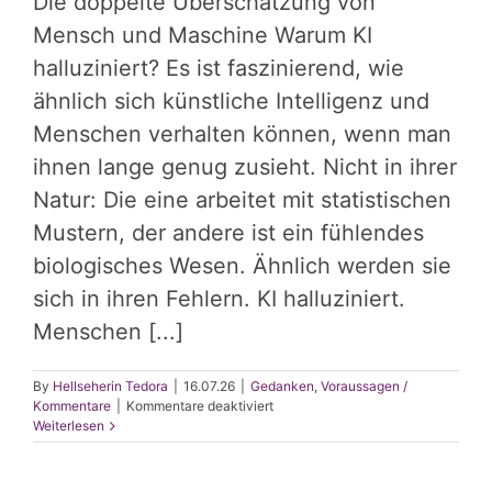
Die doppelte Überschätzung von
Mensch und Maschine Warum KI
halluziniert? Es ist faszinierend, wie
ähnlich sich künstliche Intelligenz und
Menschen verhalten können, wenn man
ihnen lange genug zusieht. Nicht in ihrer
Natur: Die eine arbeitet mit statistischen
Mustern, der andere ist ein fühlendes
biologisches Wesen. Ähnlich werden sie
sich in ihren Fehlern. KI halluziniert.
Menschen [...]
By
Hellseherin Tedora
|
16.07.26
|
Gedanken
,
Voraussagen /
für
Kommentare
|
Kommentare deaktiviert
Warum
Weiterlesen
KI
halluziniert
und