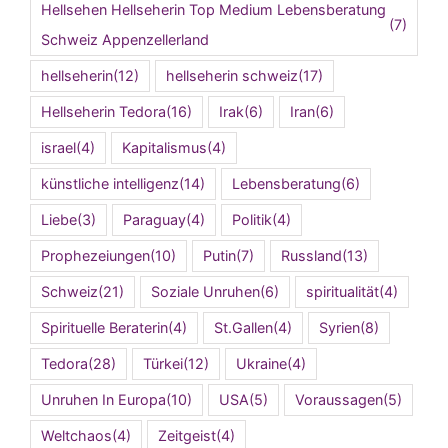
Hellsehen Hellseherin Top Medium Lebensberatung
(7)
Schweiz Appenzellerland
hellseherin
(12)
hellseherin schweiz
(17)
Hellseherin Tedora
(16)
Irak
(6)
Iran
(6)
israel
(4)
Kapitalismus
(4)
künstliche intelligenz
(14)
Lebensberatung
(6)
Liebe
(3)
Paraguay
(4)
Politik
(4)
Prophezeiungen
(10)
Putin
(7)
Russland
(13)
Schweiz
(21)
Soziale Unruhen
(6)
spiritualität
(4)
Spirituelle Beraterin
(4)
St.Gallen
(4)
Syrien
(8)
Tedora
(28)
Türkei
(12)
Ukraine
(4)
Unruhen In Europa
(10)
USA
(5)
Voraussagen
(5)
Weltchaos
(4)
Zeitgeist
(4)