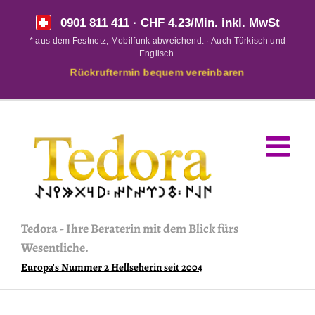
Skip
0901 811 411
· CHF 4.23/Min. inkl. MwSt
to
* aus dem Festnetz, Mobilfunk abweichend. · Auch Türkisch und
content
Englisch.
Rückruftermin bequem vereinbaren
Tedora
-
Ihre Beraterin mit dem Blick fürs
Wesentliche.
Europa's Nummer 2 Hellseherin seit 2004