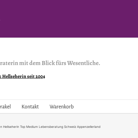
.
raterin mit dem Blick fürs Wesentliche.
Hellseherin seit 2004
rakel
Kontakt
Warenkorb
en Hellseherin Top Medium Lebensberatung Schweiz Appenzellerland