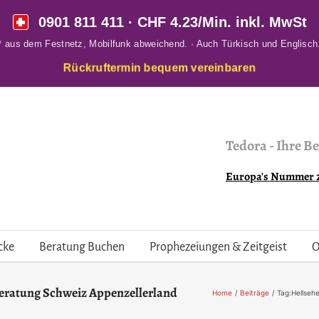
0901 811 411
· CHF 4.23/Min. inkl. MwSt
* aus dem Festnetz, Mobilfunk abweichend. · Auch Türkisch und Englisch
Rückruftermin bequem vereinbaren
Tedora
-
Ihre Be
Europa's Nummer 2 
cke
Beratung Buchen
Prophezeiungen & Zeitgeist
O
eratung Schweiz Appenzellerland
Home
Beiträge
Tag:
Hellseh