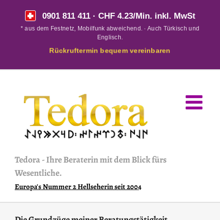
Skip
0901 811 411
· CHF 4.23/Min. inkl. MwSt
to
* aus dem Festnetz, Mobilfunk abweichend. · Auch Türkisch und
content
Englisch.
Rückruftermin bequem vereinbaren
Tedora
-
Ihre Beraterin mit dem Blick fürs
Wesentliche.
Europa's Nummer 2 Hellseherin seit 2004
Die Grundzüge meiner Beratungstätigkeit