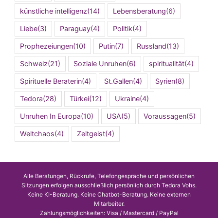
künstliche intelligenz
(14)
Lebensberatung
(6)
Liebe
(3)
Paraguay
(4)
Politik
(4)
Prophezeiungen
(10)
Putin
(7)
Russland
(13)
Schweiz
(21)
Soziale Unruhen
(6)
spiritualität
(4)
Spirituelle Beraterin
(4)
St.Gallen
(4)
Syrien
(8)
Tedora
(28)
Türkei
(12)
Ukraine
(4)
Unruhen In Europa
(10)
USA
(5)
Voraussagen
(5)
Weltchaos
(4)
Zeitgeist
(4)
Alle Beratungen, Rückrufe, Telefongespräche und persönlichen
Sitzungen erfolgen ausschließlich persönlich durch Tedora Vohs.
Keine KI-Beratung. Keine Chatbot-Beratung. Keine externen
Mitarbeiter.
Zahlungsmöglichkeiten: Visa / Mastercard / PayPal