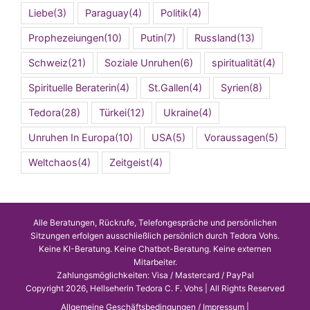
Liebe
(3)
Paraguay
(4)
Politik
(4)
Prophezeiungen
(10)
Putin
(7)
Russland
(13)
Schweiz
(21)
Soziale Unruhen
(6)
spiritualität
(4)
Spirituelle Beraterin
(4)
St.Gallen
(4)
Syrien
(8)
Tedora
(28)
Türkei
(12)
Ukraine
(4)
Unruhen In Europa
(10)
USA
(5)
Voraussagen
(5)
Weltchaos
(4)
Zeitgeist
(4)
Alle Beratungen, Rückrufe, Telefongespräche und persönlichen
Sitzungen erfolgen ausschließlich persönlich durch Tedora Vohs.
Keine KI-Beratung. Keine Chatbot-Beratung. Keine externen
Mitarbeiter.
Zahlungsmöglichkeiten: Visa / Mastercard / PayPal
Copyright 2026, Hellseherin Tedora C. F. Vohs | All Rights Reserved
Allgemeine Geschäftsbedingungen / Impressum
|