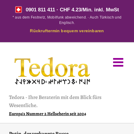
Skip
0901 811 411
· CHF 4.23/Min. inkl. MwSt
to
* aus dem Festnetz, Mobilfunk abweichend. · Auch Türkisch und
content
Englisch.
Rückruftermin bequem vereinbaren
Tedora
-
Ihre Beraterin mit dem Blick fürs
Wesentliche.
Europa's Nummer 2 Hellseherin seit 2004
Putin, der verkannte Russe