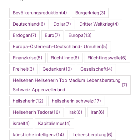
Bevölkerungsreduktion
(4)
Bürgerkrieg
(3)
Deutschland
(6)
Dollar
(7)
Dritter Weltkrieg
(4)
Erdogan
(7)
Euro
(7)
Europa
(13)
Europa-Österreich-Deutschland- Unruhen
(5)
Finanzkrise
(5)
Flüchtlinge
(6)
Flüchtlingswelle
(6)
Freiheit
(3)
Gedanken
(10)
Gesellschaft
(4)
Hellsehen Hellseherin Top Medium Lebensberatung
(7)
Schweiz Appenzellerland
hellseherin
(12)
hellseherin schweiz
(17)
Hellseherin Tedora
(16)
Irak
(6)
Iran
(6)
israel
(4)
Kapitalismus
(4)
künstliche intelligenz
(14)
Lebensberatung
(6)