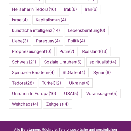
Hellseherin Tedora
(16)
Irak
(6)
Iran
(6)
israel
(4)
Kapitalismus
(4)
künstliche intelligenz
(14)
Lebensberatung
(6)
Liebe
(3)
Paraguay
(4)
Politik
(4)
Prophezeiungen
(10)
Putin
(7)
Russland
(13)
Schweiz
(21)
Soziale Unruhen
(6)
spiritualität
(4)
Spirituelle Beraterin
(4)
St.Gallen
(4)
Syrien
(8)
Tedora
(28)
Türkei
(12)
Ukraine
(4)
Unruhen In Europa
(10)
USA
(5)
Voraussagen
(5)
Weltchaos
(4)
Zeitgeist
(4)
Alle Beratungen, Rückrufe, Telefongespräche und persönlichen