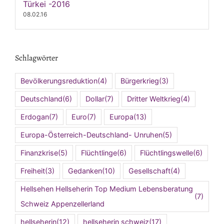
Türkei -2016
08.02.16
Schlagwörter
Bevölkerungsreduktion
(4)
Bürgerkrieg
(3)
Deutschland
(6)
Dollar
(7)
Dritter Weltkrieg
(4)
Erdogan
(7)
Euro
(7)
Europa
(13)
Europa-Österreich-Deutschland- Unruhen
(5)
Finanzkrise
(5)
Flüchtlinge
(6)
Flüchtlingswelle
(6)
Freiheit
(3)
Gedanken
(10)
Gesellschaft
(4)
Hellsehen Hellseherin Top Medium Lebensberatung
(7)
Schweiz Appenzellerland
hellseherin
(12)
hellseherin schweiz
(17)