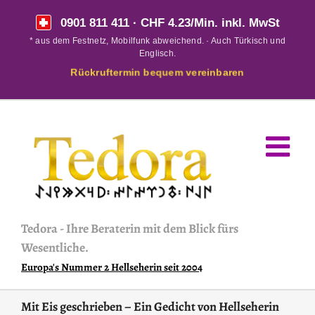
Skip
0901 811 411
· CHF 4.23/Min. inkl. MwSt
to
* aus dem Festnetz, Mobilfunk abweichend. · Auch Türkisch und
content
Englisch.
Rückruftermin bequem vereinbaren
Tedora
-
Ihre Beraterin mit dem Blick fürs
Wesentliche.
Europa's Nummer 2 Hellseherin seit 2004
Mit Eis geschrieben – Ein Gedicht von Hellseherin