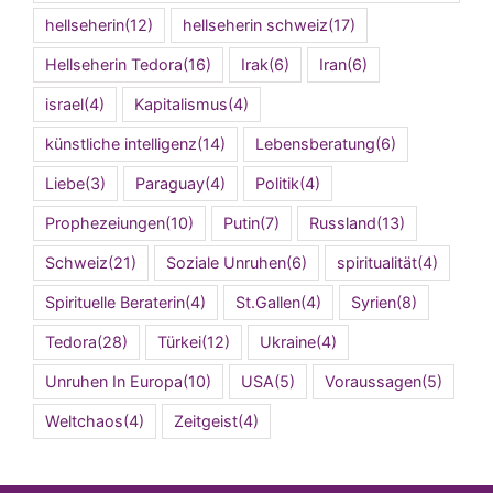
hellseherin
(12)
hellseherin schweiz
(17)
Hellseherin Tedora
(16)
Irak
(6)
Iran
(6)
israel
(4)
Kapitalismus
(4)
künstliche intelligenz
(14)
Lebensberatung
(6)
Liebe
(3)
Paraguay
(4)
Politik
(4)
Prophezeiungen
(10)
Putin
(7)
Russland
(13)
Schweiz
(21)
Soziale Unruhen
(6)
spiritualität
(4)
Spirituelle Beraterin
(4)
St.Gallen
(4)
Syrien
(8)
Tedora
(28)
Türkei
(12)
Ukraine
(4)
Unruhen In Europa
(10)
USA
(5)
Voraussagen
(5)
Weltchaos
(4)
Zeitgeist
(4)