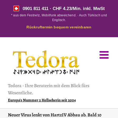
Skip
0901 811 411
· CHF 4.23/Min. inkl. MwSt
to
* aus dem Festnetz, Mobilfunk abweichend. · Auch Türkisch und
content
Englisch.
Rückruftermin bequem vereinbaren
Tedora
-
Ihre Beraterin mit dem Blick fürs
Wesentliche.
Europa's Nummer 2 Hellseherin seit 2004
Neuer Virus lenkt von HartzIV Abbau ab. Bald 10