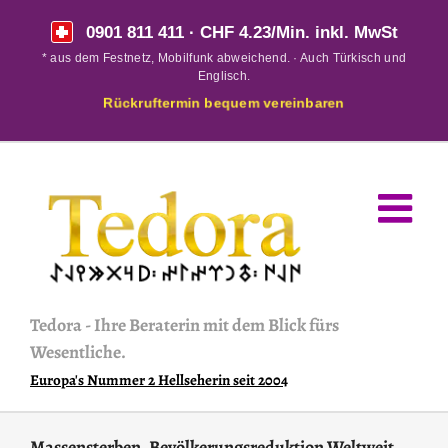
Skip
0901 811 411
· CHF 4.23/Min. inkl. MwSt
to
* aus dem Festnetz, Mobilfunk abweichend. · Auch Türkisch und
content
Englisch.
Rückruftermin bequem vereinbaren
Tedora
-
Ihre Beraterin mit dem Blick fürs
Wesentliche.
Europa's Nummer 2 Hellseherin seit 2004
Massensterben, Bevölkerungsreduktion Weltweit.