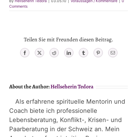
By
Hellseherin Tedora
|
03.05.10
|
Voraussagen / Kommentare
|
0
Comments
Teilen Sie mit Freunden diesen Beitrag.
Facebook
X
Reddit
LinkedIn
Tumblr
Pinterest
Email
About the Author:
Hellseherin Tedora
Als erfahrene spirituelle Mentorin und
Coach biete ich professionelle
Lebensberatung, Konflikt-, Krisen- und
Paarberatung in der Schweiz an. Mein