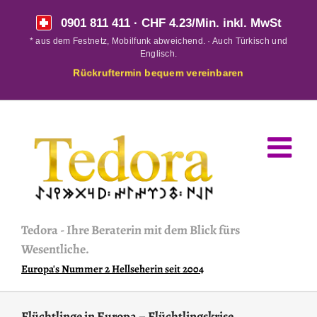
Skip
0901 811 411
· CHF 4.23/Min. inkl. MwSt
to
* aus dem Festnetz, Mobilfunk abweichend. · Auch Türkisch und
content
Englisch.
Rückruftermin bequem vereinbaren
Tedora
-
Ihre Beraterin mit dem Blick fürs
Wesentliche.
Europa's Nummer 2 Hellseherin seit 2004
Flüchtlinge in Europa – Flüchtlingskrise