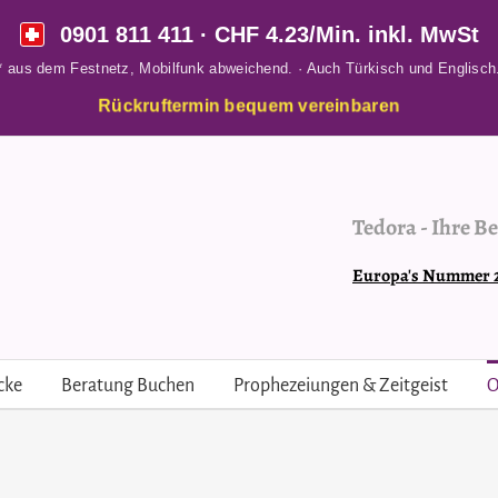
0901 811 411
· CHF 4.23/Min. inkl. MwSt
* aus dem Festnetz, Mobilfunk abweichend. · Auch Türkisch und Englisch
Rückruftermin bequem vereinbaren
Tedora
-
Ihre Be
Europa's Nummer 2 
cke
Beratung Buchen
Prophezeiungen & Zeitgeist
O