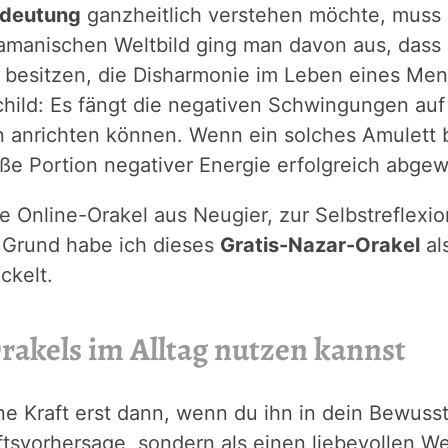
edeutung
ganzheitlich verstehen möchte, muss 
anischen Weltbild ging man davon aus, dass 
 besitzen, die Disharmonie im Leben eines Me
child: Es fängt die negativen Schwingungen auf 
anrichten können. Wenn ein solches Amulett br
oße Portion negativer Energie erfolgreich abgew
 Online-Orakel aus Neugier, zur Selbstreflexio
m Grund habe ich dieses
Gratis-Nazar-Orakel
al
ckelt.
rakels im Alltag nutzen kannst
eine Kraft erst dann, wenn du ihn in dein Bewuss
ftsvorhersage, sondern als einen liebevollen We