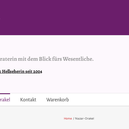
.
raterin mit dem Blick fürs Wesentliche.
Hellseherin seit 2004
rakel
Kontakt
Warenkorb
Home
Nazar-Orakel