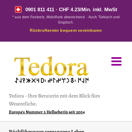
Skip
0901 811 411
· CHF 4.23/Min. inkl. MwSt
to
* aus dem Festnetz, Mobilfunk abweichend. · Auch Türkisch und
content
Englisch.
Rückruftermin bequem vereinbaren
Tedora
-
Ihre Beraterin mit dem Blick fürs
Wesentliche.
Europa's Nummer 2 Hellseherin seit 2004
Rückführungen vergangene Leben