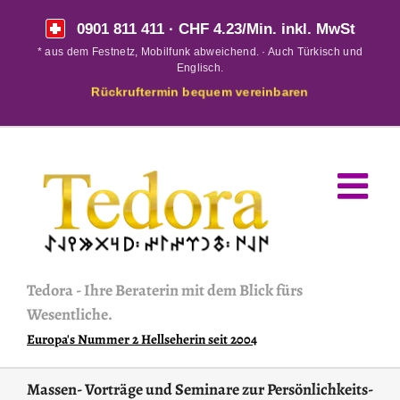
Skip
0901 811 411
· CHF 4.23/Min. inkl. MwSt
to
* aus dem Festnetz, Mobilfunk abweichend. · Auch Türkisch und
content
Englisch.
Rückruftermin bequem vereinbaren
Tedora
-
Ihre Beraterin mit dem Blick fürs
Wesentliche.
Europa's Nummer 2 Hellseherin seit 2004
Massen- Vorträge und Seminare zur Persönlichkeits-