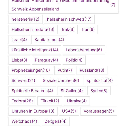
Hellsehen Hellseherin Top Medium Lebensberatung
(7)
Schweiz Appenzellerland
hellseherin
(12)
hellseherin schweiz
(17)
Hellseherin Tedora
(16)
Irak
(6)
Iran
(6)
israel
(4)
Kapitalismus
(4)
künstliche intelligenz
(14)
Lebensberatung
(6)
Liebe
(3)
Paraguay
(4)
Politik
(4)
Prophezeiungen
(10)
Putin
(7)
Russland
(13)
Schweiz
(21)
Soziale Unruhen
(6)
spiritualität
(4)
Spirituelle Beraterin
(4)
St.Gallen
(4)
Syrien
(8)
Tedora
(28)
Türkei
(12)
Ukraine
(4)
Unruhen In Europa
(10)
USA
(5)
Voraussagen
(5)
Weltchaos
(4)
Zeitgeist
(4)