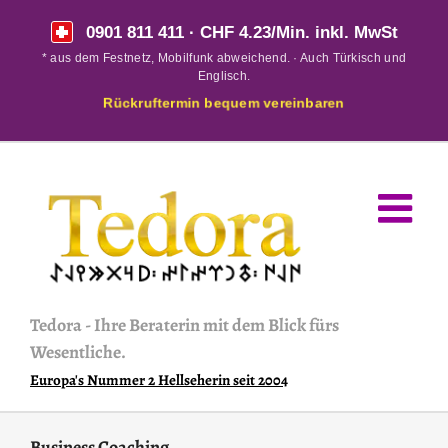
Skip
0901 811 411
· CHF 4.23/Min. inkl. MwSt
to
* aus dem Festnetz, Mobilfunk abweichend. · Auch Türkisch und
content
Englisch.
Rückruftermin bequem vereinbaren
Tedora
-
Ihre Beraterin mit dem Blick fürs
Wesentliche.
Europa's Nummer 2 Hellseherin seit 2004
Business Coaching