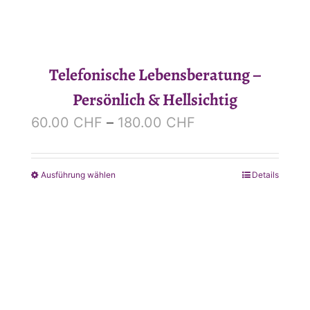
Telefonische Lebensberatung –
Persönlich & Hellsichtig
Preisspanne:
60.00
CHF
–
180.00
CHF
60.00 CHF
bis
Ausführung wählen
Details
Dieses
180.00 CHF
Produkt
weist
mehrere
Varianten
auf.
Die