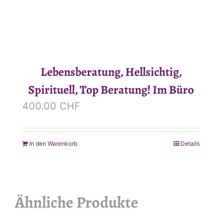
Optionen
können
auf
der
Produktseite
Lebensberatung, Hellsichtig,
gewählt
Spirituell, Top Beratung! Im Büro
werden
400.00
CHF
In den Warenkorb
Details
Ähnliche Produkte