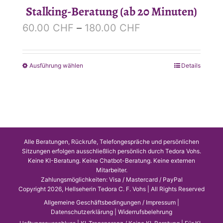
Stalking-Beratung (ab 20 Minuten)
Preisspanne:
60.00
CHF
–
180.00
CHF
60.00 CHF
bis
Ausführung wählen
Details
Dieses
180.00 CHF
Produkt
weist
mehrere
Varianten
auf.
Alle Beratungen, Rückrufe, Telefongespräche und persönlichen
Sitzungen erfolgen ausschließlich persönlich durch Tedora Vohs.
Die
Keine KI-Beratung. Keine Chatbot-Beratung. Keine externen
Mitarbeiter.
Optionen
Zahlungsmöglichkeiten: Visa / Mastercard / PayPal
können
Copyright 2026, Hellseherin Tedora C. F. Vohs | All Rights Reserved
auf
Allgemeine Geschäftsbedingungen / Impressum
|
Datenschutzerklärung
|
Widerrufsbelehrung
der