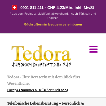
Skip
0901 811 411
· CHF 4.23/Min. inkl. MwSt
to
* aus dem Festnetz, Mobilfunk abweichend. · Auch Türkisch und
content
Englisch.
Rückruftermin bequem vereinbaren
Tedora
-
Ihre Beraterin mit dem Blick fürs
Wesentliche.
Europa's Nummer 2 Hellseherin seit 2004
Telefonische Lebensberatung – Persönlich &