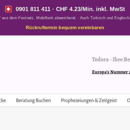
0901 811 411
· CHF 4.23/Min. inkl. MwSt
* aus dem Festnetz, Mobilfunk abweichend. · Auch Türkisch und Englisch
Rückruftermin bequem vereinbaren
Tedora
-
Ihre Be
Europa's Nummer 2 
cke
Beratung Buchen
Prophezeiungen & Zeitgeist
O