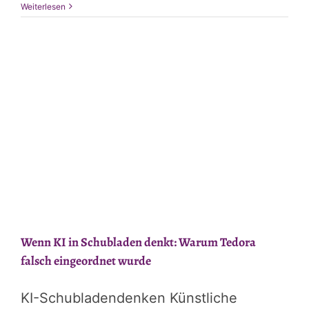
Wenn
Weiterlesen
KI
Fiktion
uns
einholt:
Warum
KI
nur
mit
Wasser
kocht
–
Teil
2
Wenn KI in Schubladen denkt: Warum Tedora
falsch eingeordnet wurde
KI-Schubladendenken Künstliche