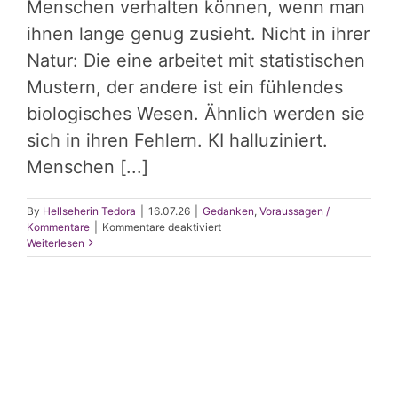
Menschen verhalten können, wenn man
ihnen lange genug zusieht. Nicht in ihrer
Natur: Die eine arbeitet mit statistischen
Mustern, der andere ist ein fühlendes
biologisches Wesen. Ähnlich werden sie
sich in ihren Fehlern. KI halluziniert.
Menschen [...]
By
Hellseherin Tedora
|
16.07.26
|
Gedanken
,
Voraussagen /
für
Kommentare
|
Kommentare deaktiviert
Warum
Weiterlesen
KI
halluziniert
und
Menschen
ihre
Illusionen
für
Wahrheit
halten