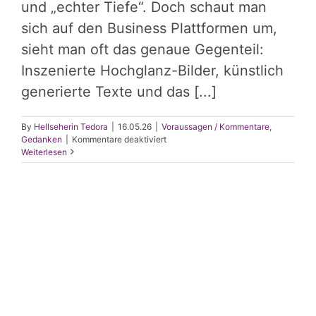
und „echter Tiefe“. Doch schaut man
sich auf den Business Plattformen um,
sieht man oft das genaue Gegenteil:
Inszenierte Hochglanz-Bilder, künstlich
generierte Texte und das [...]
By
Hellseherin Tedora
|
16.05.26
|
Voraussagen / Kommentare
,
für
Gedanken
|
Kommentare deaktiviert
Digitale
Weiterlesen
Illusion
in
KI
Qualität