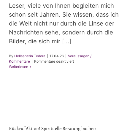
Leser, viele von Ihnen begleiten mich
schon seit Jahren. Sie wissen, dass ich
die Welt nicht nur durch die Linse der
Nachrichten sehe, sondern durch die
Bilder, die sich mir [...]
By
Hellseherin Tedora
|
17.04.26
|
Voraussagen /
für
Kommentare
|
Kommentare deaktiviert
Wenn
Weiterlesen
Intuition
auf
Analyse
trifft:
Meine
Prognosen
im
Realitätscheck
Rückruf Aktion! Spirituelle Beratung buchen