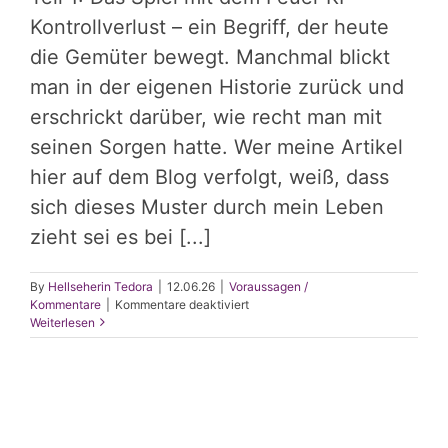
Kontrollverlust – ein Begriff, der heute
die Gemüter bewegt. Manchmal blickt
man in der eigenen Historie zurück und
erschrickt darüber, wie recht man mit
seinen Sorgen hatte. Wer meine Artikel
hier auf dem Blog verfolgt, weiß, dass
sich dieses Muster durch mein Leben
zieht sei es bei [...]
By
Hellseherin Tedora
|
12.06.26
|
Voraussagen /
für
Kommentare
|
Kommentare deaktiviert
KI
Weiterlesen
Kontrollverlust:
Die
Geister,
die
ich
2014
rief