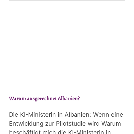
KI-
Dompteur
und
seine
Assistenten
Warum ausgerechnet Albanien?
Die KI-Ministerin in Albanien: Wenn eine
Entwicklung zur Pilotstudie wird Warum
beschäftigt mich die KI-Ministerin in