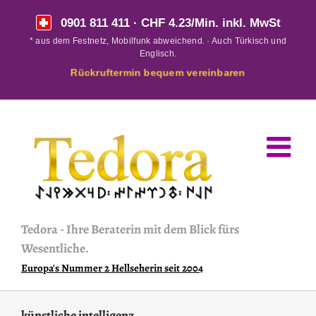
Skip
0901 811 411
· CHF 4.23/Min. inkl. MwSt
to
* aus dem Festnetz, Mobilfunk abweichend. · Auch Türkisch und
content
Englisch.
Rückruftermin bequem vereinbaren
Tedora
-
Ihre Beraterin mit dem Blick fürs
Wesentliche.
Europa's Nummer 2 Hellseherin seit 2004
künstliche intelligenz