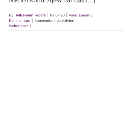
Nikolai Kondratjew hat das [...]
By
Hellseherin Tedora
|
02.07.26
|
Voraussagen /
für
Kommentare
|
Kommentare deaktiviert
Die
Weiterlesen
grossen
Rhythmen
des
Lebens
(KI
&
Mensch)