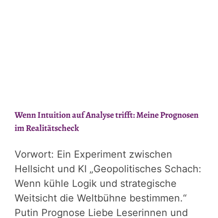
Welt:
Warum
Erfahrung
durch
nichts
zu
ersetzen
ist
Wenn Intuition auf Analyse trifft: Meine Prognosen
im Realitätscheck
Vorwort: Ein Experiment zwischen
Hellsicht und KI „Geopolitisches Schach:
Wenn kühle Logik und strategische
Weitsicht die Weltbühne bestimmen.“
Putin Prognose Liebe Leserinnen und