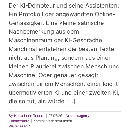
Der KI-Dompteur und seine Assistenten:
Ein Protokoll der angewandten Online-
Gehässigkeit Eine kleine satirische
Nachbemerkung aus dem
Maschinenraum der KI-Gespräche.
Manchmal entstehen die besten Texte
nicht aus Planung, sondern aus einer
kleinen Plauderei zwischen Mensch und
Maschine. Oder genauer gesagt:
zwischen einem Menschen, einer leicht
übermotivierten KI und einer zweiten KI,
die so tut, als würde [...]
By
Hellseherin Tedora
|
27.07.26
|
Voraussagen /
für
Kommentare
|
Kommentare deaktiviert
Der
Weiterlesen