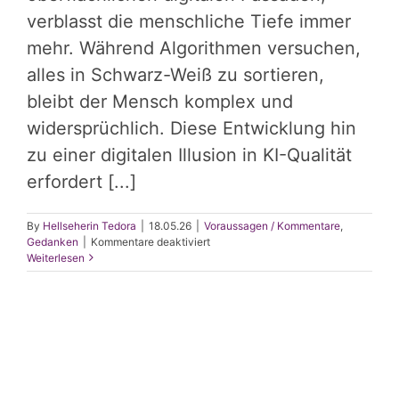
verblasst die menschliche Tiefe immer
mehr. Während Algorithmen versuchen,
alles in Schwarz-Weiß zu sortieren,
bleibt der Mensch komplex und
widersprüchlich. Diese Entwicklung hin
zu einer digitalen Illusion in KI-Qualität
erfordert [...]
By
Hellseherin Tedora
|
18.05.26
|
Voraussagen / Kommentare
,
für
Gedanken
|
Kommentare deaktiviert
Der
Weiterlesen
Gutbösmensch:
Warum
wir
im
KI-
Zeitalter
endlich
die