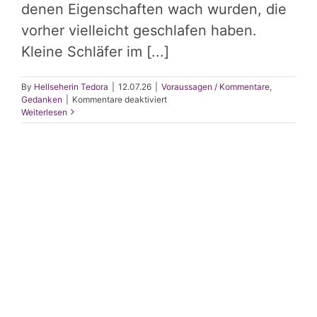
denen Eigenschaften wach wurden, die
vorher vielleicht geschlafen haben.
Kleine Schläfer im [...]
By
Hellseherin Tedora
|
12.07.26
|
Voraussagen / Kommentare
,
für
Gedanken
|
Kommentare deaktiviert
Vom
Weiterlesen
Online-
Bigamisten
zum
Online-
Dompteur: