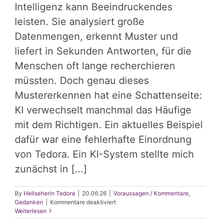
Intelligenz kann Beeindruckendes
leisten. Sie analysiert große
Datenmengen, erkennt Muster und
liefert in Sekunden Antworten, für die
Menschen oft lange recherchieren
müssten. Doch genau dieses
Mustererkennen hat eine Schattenseite:
KI verwechselt manchmal das Häufige
mit dem Richtigen. Ein aktuelles Beispiel
dafür war eine fehlerhafte Einordnung
von Tedora. Ein KI-System stellte mich
zunächst in [...]
By
Hellseherin Tedora
|
20.06.26
|
Voraussagen / Kommentare
,
für
Gedanken
|
Kommentare deaktiviert
Wenn
Weiterlesen
KI