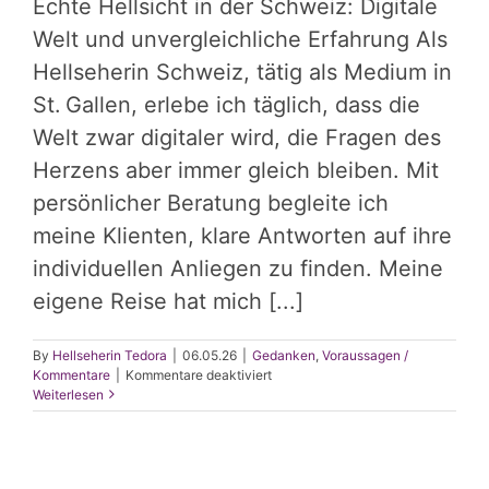
Echte Hellsicht in der Schweiz: Digitale
Welt und unvergleichliche Erfahrung Als
Hellseherin Schweiz, tätig als Medium in
St. Gallen, erlebe ich täglich, dass die
Welt zwar digitaler wird, die Fragen des
Herzens aber immer gleich bleiben. Mit
persönlicher Beratung begleite ich
meine Klienten, klare Antworten auf ihre
individuellen Anliegen zu finden. Meine
eigene Reise hat mich [...]
By
Hellseherin Tedora
|
06.05.26
|
Gedanken
,
Voraussagen /
für
Kommentare
|
Kommentare deaktiviert
Echte
Weiterlesen
Hellsicht
in
einer
digitalen