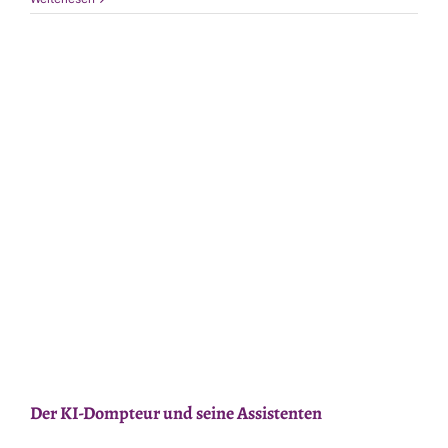
ohne
meine
Plugins
–
WordPress
Der KI-Dompteur und seine Assistenten