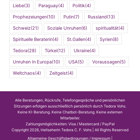
Liebe
(3)
Paraguay
(4)
Politik
(4)
Prophezeiungen
(10)
Putin
(7)
Russland
(13)
Schweiz
(21)
Soziale Unruhen
(6)
spiritualität
(4)
Spirituelle Beraterin
(4)
St.Gallen
(4)
Syrien
(8)
Tedora
(28)
Türkei
(12)
Ukraine
(4)
Unruhen In Europa
(10)
USA
(5)
Voraussagen
(5)
Weltchaos
(4)
Zeitgeist
(4)
Alle Beratungen, Rückrufe, Telefongespräche und persönlichen
Sitzungen erfolgen ausschließlich persönlich durch Tedora Vohs.
Keine KI-Beratung. Keine Chatbot-Beratung. Keine externen
Mitarbeiter.
Zahlungsmöglichkeiten: Visa / Mastercard / PayPal
Copyright 2026, Hellseherin Tedora C. F. Vohs | All Rights Reserved
Allgemeine Geschäftsbedingungen / Impressum
|