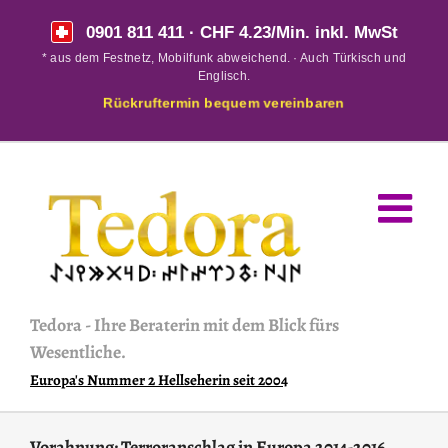
Skip
0901 811 411
· CHF 4.23/Min. inkl. MwSt
to
* aus dem Festnetz, Mobilfunk abweichend. · Auch Türkisch und
content
Englisch.
Rückruftermin bequem vereinbaren
Tedora
-
Ihre Beraterin mit dem Blick fürs
Wesentliche.
Europa's Nummer 2 Hellseherin seit 2004
Vorahnung: Terroranschlag in Europa 2014-2016