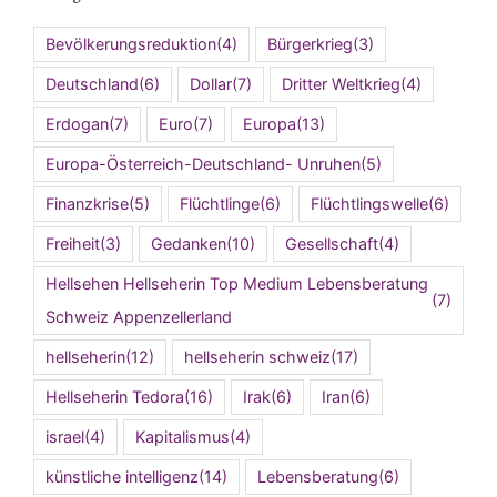
Bevölkerungsreduktion
(4)
Bürgerkrieg
(3)
Deutschland
(6)
Dollar
(7)
Dritter Weltkrieg
(4)
Erdogan
(7)
Euro
(7)
Europa
(13)
Europa-Österreich-Deutschland- Unruhen
(5)
Finanzkrise
(5)
Flüchtlinge
(6)
Flüchtlingswelle
(6)
Freiheit
(3)
Gedanken
(10)
Gesellschaft
(4)
Hellsehen Hellseherin Top Medium Lebensberatung
(7)
Schweiz Appenzellerland
hellseherin
(12)
hellseherin schweiz
(17)
Hellseherin Tedora
(16)
Irak
(6)
Iran
(6)
israel
(4)
Kapitalismus
(4)
künstliche intelligenz
(14)
Lebensberatung
(6)