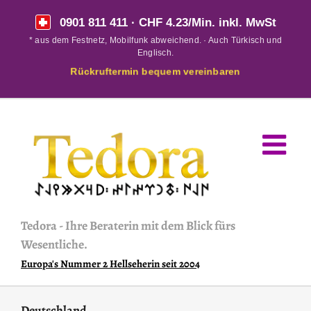
Skip
0901 811 411
· CHF 4.23/Min. inkl. MwSt
to
* aus dem Festnetz, Mobilfunk abweichend. · Auch Türkisch und
content
Englisch.
Rückruftermin bequem vereinbaren
Tedora
-
Ihre Beraterin mit dem Blick fürs
Wesentliche.
Europa's Nummer 2 Hellseherin seit 2004
Deutschland