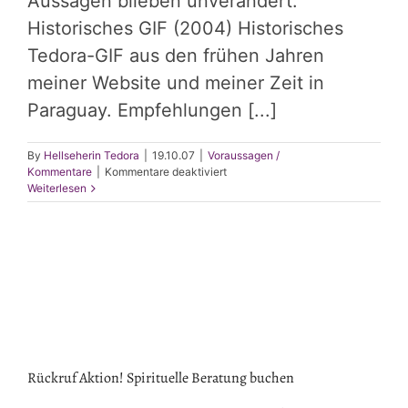
Aussagen blieben unverändert.
Historisches GIF (2004) Historisches
Tedora-GIF aus den frühen Jahren
meiner Website und meiner Zeit in
Paraguay. Empfehlungen [...]
By
Hellseherin Tedora
|
19.10.07
|
Voraussagen /
für
Kommentare
|
Kommentare deaktiviert
Es
Weiterlesen
wird
trotzdem
weder
einen
dritten
WELTKRIEG
geben
noch
einen
Weltuntergang
Rückruf Aktion! Spirituelle Beratung buchen