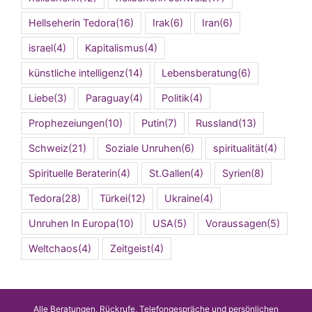
Hellseherin Tedora
(16)
Irak
(6)
Iran
(6)
israel
(4)
Kapitalismus
(4)
künstliche intelligenz
(14)
Lebensberatung
(6)
Liebe
(3)
Paraguay
(4)
Politik
(4)
Prophezeiungen
(10)
Putin
(7)
Russland
(13)
Schweiz
(21)
Soziale Unruhen
(6)
spiritualität
(4)
Spirituelle Beraterin
(4)
St.Gallen
(4)
Syrien
(8)
Tedora
(28)
Türkei
(12)
Ukraine
(4)
Unruhen In Europa
(10)
USA
(5)
Voraussagen
(5)
Weltchaos
(4)
Zeitgeist
(4)
Alle Beratungen, Rückrufe, Telefongespräche und persönlichen