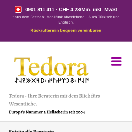
Skip
0901 811 411
· CHF 4.23/Min. inkl. MwSt
to
* aus dem Festnetz, Mobilfunk abweichend. · Auch Türkisch und
content
Englisch.
Rückruftermin bequem vereinbaren
Tedora
-
Ihre Beraterin mit dem Blick fürs
Wesentliche.
Europa's Nummer 2 Hellseherin seit 2004
Spirituelle Beraterin