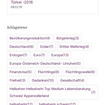
Türkei -2016
08.02.16
Schlagwörter
Bevölkerungsreduktion
(4)
Bürgerkrieg
(3)
Deutschland
(6)
Dollar
(7)
Dritter Weltkrieg
(4)
Erdogan
(7)
Euro
(7)
Europa
(13)
Europa-Österreich-Deutschland- Unruhen
(5)
Finanzkrise
(5)
Flüchtlinge
(6)
Flüchtlingswelle
(6)
Freiheit
(3)
Gedanken
(10)
Gesellschaft
(4)
Hellsehen Hellseherin Top Medium Lebensberatung
(7)
Schweiz Appenzellerland
hellseherin
(12)
hellseherin schweiz
(17)