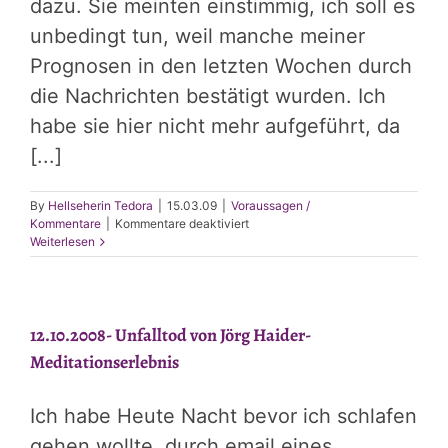
dazu. Sie meinten einstimmig, ich soll es
unbedingt tun, weil manche meiner
Prognosen in den letzten Wochen durch
die Nachrichten bestätigt wurden. Ich
habe sie hier nicht mehr aufgeführt, da
[...]
By
Hellseherin Tedora
|
15.03.09
|
Voraussagen /
für
Kommentare
|
Kommentare deaktiviert
Die
Weiterlesen
Essenz
meiner
Meditationen
und
12.10.2008- Unfalltod von Jörg Haider-
Träume
der
Meditationserlebnis
letzten
Zeit
für
Ich habe Heute Nacht bevor ich schlafen
2009-
2010
gehen wollte, durch email eines