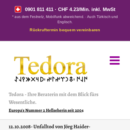
Skip
0901 811 411
· CHF 4.23/Min. inkl. MwSt
to
* aus dem Festnetz, Mobilfunk abweichend. · Auch Türkisch und
content
Englisch.
Rückruftermin bequem vereinbaren
Tedora
-
Ihre Beraterin mit dem Blick fürs
Wesentliche.
Europa's Nummer 2 Hellseherin seit 2004
12.10.2008- Unfalltod von Jörg Haider-