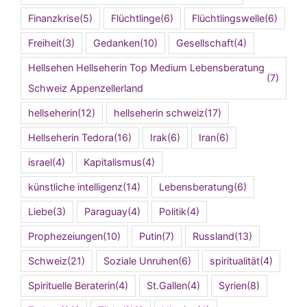
Finanzkrise
(5)
Flüchtlinge
(6)
Flüchtlingswelle
(6)
Freiheit
(3)
Gedanken
(10)
Gesellschaft
(4)
Hellsehen Hellseherin Top Medium Lebensberatung
(7)
Schweiz Appenzellerland
hellseherin
(12)
hellseherin schweiz
(17)
Hellseherin Tedora
(16)
Irak
(6)
Iran
(6)
israel
(4)
Kapitalismus
(4)
künstliche intelligenz
(14)
Lebensberatung
(6)
Liebe
(3)
Paraguay
(4)
Politik
(4)
Prophezeiungen
(10)
Putin
(7)
Russland
(13)
Schweiz
(21)
Soziale Unruhen
(6)
spiritualität
(4)
Spirituelle Beraterin
(4)
St.Gallen
(4)
Syrien
(8)