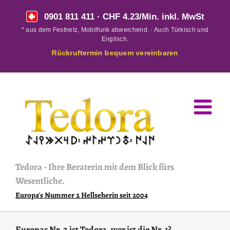
Skip
0901 811 411
· CHF 4.23/Min. inkl. MwSt
to
* aus dem Festnetz, Mobilfunk abweichend. · Auch Türkisch und
content
Englisch.
Rückruftermin bequem vereinbaren
Tedora
-
Ihre Beraterin mit dem Blick fürs
Wesentliche.
Europa's Nummer 2 Hellseherin seit 2004
Europas Nr. 2 ist Tedora, wer ist die Nr. 1?