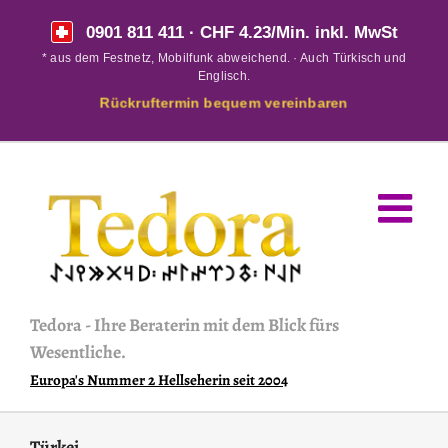
Skip
0901 811 411
· CHF 4.23/Min. inkl. MwSt
to
* aus dem Festnetz, Mobilfunk abweichend. · Auch Türkisch und
content
Englisch.
Rückruftermin bequem vereinbaren
Tedora
-
Ihre Beraterin mit dem Blick fürs
Wesentliche.
Europa's Nummer 2 Hellseherin seit 2004
Türkei