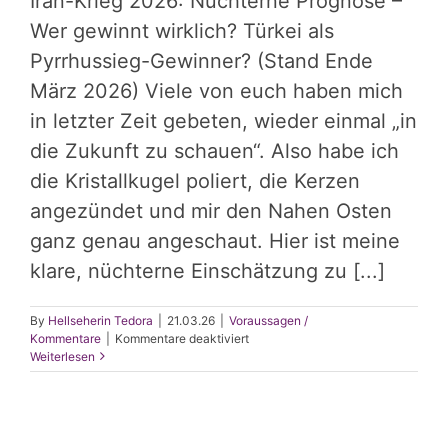
Iran-Krieg 2026: Nüchterne Prognose –
Wer gewinnt wirklich? Türkei als
Pyrrhussieg-Gewinner? (Stand Ende
März 2026) Viele von euch haben mich
in letzter Zeit gebeten, wieder einmal „in
die Zukunft zu schauen“. Also habe ich
die Kristallkugel poliert, die Kerzen
angezündet und mir den Nahen Osten
ganz genau angeschaut. Hier ist meine
klare, nüchterne Einschätzung zu [...]
By
Hellseherin Tedora
|
21.03.26
|
Voraussagen /
für
Kommentare
|
Kommentare deaktiviert
Iran-
Weiterlesen
Krieg
2026:
Türkei
als
Pyrrhussieg-