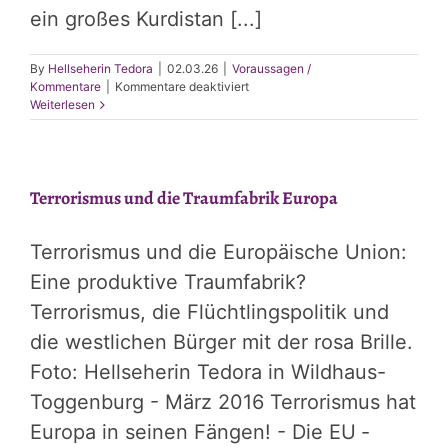
ein großes Kurdistan [...]
By
Hellseherin Tedora
|
02.03.26
|
Voraussagen /
für
Kommentare
|
Kommentare deaktiviert
Schach,
Weiterlesen
nahöstliche
Variante-
Kurden-
Israel-
Terrorismus und die Traumfabrik Europa
Türkei
Terrorismus und die Europäische Union:
Eine produktive Traumfabrik?
Terrorismus, die Flüchtlingspolitik und
die westlichen Bürger mit der rosa Brille.
Foto: Hellseherin Tedora in Wildhaus-
Toggenburg - März 2016 Terrorismus hat
Europa in seinen Fängen! - Die EU ­