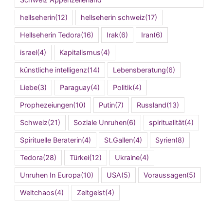
hellseherin
(12)
hellseherin schweiz
(17)
Hellseherin Tedora
(16)
Irak
(6)
Iran
(6)
israel
(4)
Kapitalismus
(4)
künstliche intelligenz
(14)
Lebensberatung
(6)
Liebe
(3)
Paraguay
(4)
Politik
(4)
Prophezeiungen
(10)
Putin
(7)
Russland
(13)
Schweiz
(21)
Soziale Unruhen
(6)
spiritualität
(4)
Spirituelle Beraterin
(4)
St.Gallen
(4)
Syrien
(8)
Tedora
(28)
Türkei
(12)
Ukraine
(4)
Unruhen In Europa
(10)
USA
(5)
Voraussagen
(5)
Weltchaos
(4)
Zeitgeist
(4)