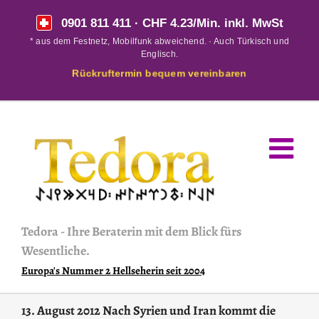
Skip
0901 811 411
· CHF 4.23/Min. inkl. MwSt
to
* aus dem Festnetz, Mobilfunk abweichend. · Auch Türkisch und
content
Englisch.
Rückruftermin bequem vereinbaren
Tedora
-
Ihre Beraterin mit dem Blick fürs
Wesentliche.
Europa's Nummer 2 Hellseherin seit 2004
13. August 2012 Nach Syrien und Iran kommt die