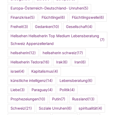
Europa-Österreich-Deutschland- Unruhen
(5)
Finanzkrise
(5)
Flüchtlinge
(6)
Flüchtlingswelle
(6)
Freiheit
(3)
Gedanken
(10)
Gesellschaft
(4)
Hellsehen Hellseherin Top Medium Lebensberatung
(7)
Schweiz Appenzellerland
hellseherin
(12)
hellseherin schweiz
(17)
Hellseherin Tedora
(16)
Irak
(6)
Iran
(6)
israel
(4)
Kapitalismus
(4)
künstliche intelligenz
(14)
Lebensberatung
(6)
Liebe
(3)
Paraguay
(4)
Politik
(4)
Prophezeiungen
(10)
Putin
(7)
Russland
(13)
Schweiz
(21)
Soziale Unruhen
(6)
spiritualität
(4)