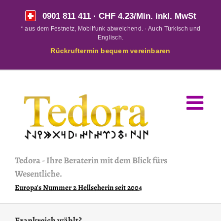
Skip
0901 811 411
· CHF 4.23/Min. inkl. MwSt
to
* aus dem Festnetz, Mobilfunk abweichend. · Auch Türkisch und
content
Englisch.
Rückruftermin bequem vereinbaren
Tedora
-
Ihre Beraterin mit dem Blick fürs
Wesentliche.
Europa's Nummer 2 Hellseherin seit 2004
Frankreich wählt?