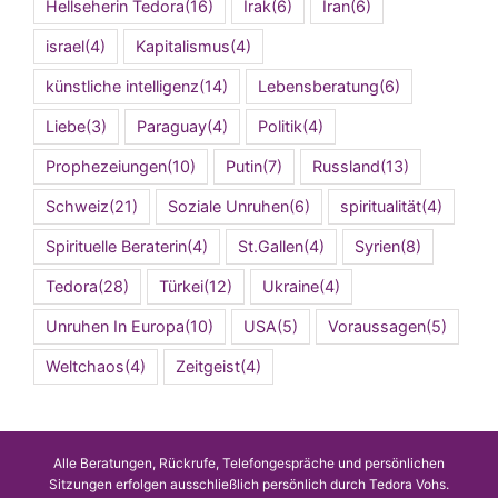
Hellseherin Tedora
(16)
Irak
(6)
Iran
(6)
israel
(4)
Kapitalismus
(4)
künstliche intelligenz
(14)
Lebensberatung
(6)
Liebe
(3)
Paraguay
(4)
Politik
(4)
Prophezeiungen
(10)
Putin
(7)
Russland
(13)
Schweiz
(21)
Soziale Unruhen
(6)
spiritualität
(4)
Spirituelle Beraterin
(4)
St.Gallen
(4)
Syrien
(8)
Tedora
(28)
Türkei
(12)
Ukraine
(4)
Unruhen In Europa
(10)
USA
(5)
Voraussagen
(5)
Weltchaos
(4)
Zeitgeist
(4)
Alle Beratungen, Rückrufe, Telefongespräche und persönlichen
Sitzungen erfolgen ausschließlich persönlich durch Tedora Vohs.