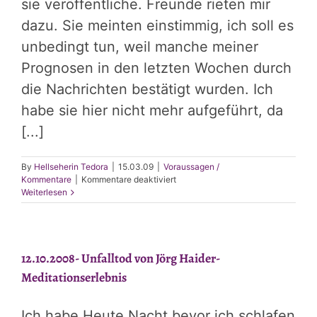
sie veröffentliche. Freunde rieten mir
dazu. Sie meinten einstimmig, ich soll es
unbedingt tun, weil manche meiner
Prognosen in den letzten Wochen durch
die Nachrichten bestätigt wurden. Ich
habe sie hier nicht mehr aufgeführt, da
[...]
By
Hellseherin Tedora
|
15.03.09
|
Voraussagen /
für
Kommentare
|
Kommentare deaktiviert
Die
Weiterlesen
Essenz
meiner
Meditationen
und
12.10.2008- Unfalltod von Jörg Haider-
Träume
der
Meditationserlebnis
letzten
Zeit
für
Ich habe Heute Nacht bevor ich schlafen