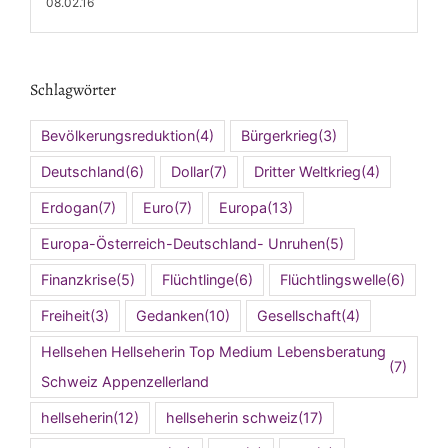
08.02.16
Schlagwörter
Bevölkerungsreduktion
(4)
Bürgerkrieg
(3)
Deutschland
(6)
Dollar
(7)
Dritter Weltkrieg
(4)
Erdogan
(7)
Euro
(7)
Europa
(13)
Europa-Österreich-Deutschland- Unruhen
(5)
Finanzkrise
(5)
Flüchtlinge
(6)
Flüchtlingswelle
(6)
Freiheit
(3)
Gedanken
(10)
Gesellschaft
(4)
Hellsehen Hellseherin Top Medium Lebensberatung
(7)
Schweiz Appenzellerland
hellseherin
(12)
hellseherin schweiz
(17)