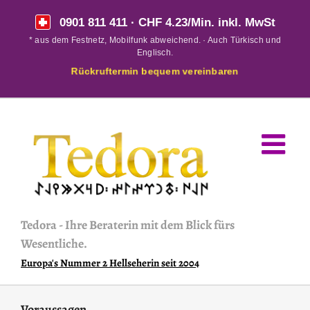
Skip
0901 811 411
· CHF 4.23/Min. inkl. MwSt
to
* aus dem Festnetz, Mobilfunk abweichend. · Auch Türkisch und
content
Englisch.
Rückruftermin bequem vereinbaren
Tedora
-
Ihre Beraterin mit dem Blick fürs
Wesentliche.
Europa's Nummer 2 Hellseherin seit 2004
Voraussagen