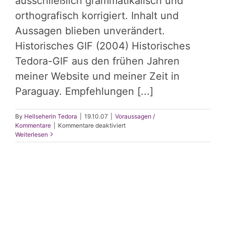
ausschließlich grammatikalisch und
orthografisch korrigiert. Inhalt und
Aussagen blieben unverändert.
Historisches GIF (2004) Historisches
Tedora-GIF aus den frühen Jahren
meiner Website und meiner Zeit in
Paraguay. Empfehlungen [...]
By
Hellseherin Tedora
|
19.10.07
|
Voraussagen /
für
Kommentare
|
Kommentare deaktiviert
Es
Weiterlesen
wird
trotzdem
weder
einen
dritten
WELTKRIEG
geben
noch
einen
Weltuntergang