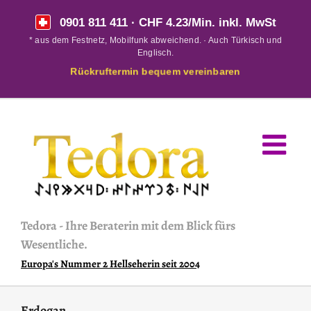
Skip
0901 811 411
· CHF 4.23/Min. inkl. MwSt
to
* aus dem Festnetz, Mobilfunk abweichend. · Auch Türkisch und
content
Englisch.
Rückruftermin bequem vereinbaren
Tedora
-
Ihre Beraterin mit dem Blick fürs
Wesentliche.
Europa's Nummer 2 Hellseherin seit 2004
Erdogan