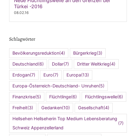
Neue Flüchtlingswelle an den Grenzen der
Türkei -2016
08.02.16
Schlagwörter
Bevölkerungsreduktion
(4)
Bürgerkrieg
(3)
Deutschland
(6)
Dollar
(7)
Dritter Weltkrieg
(4)
Erdogan
(7)
Euro
(7)
Europa
(13)
Europa-Österreich-Deutschland- Unruhen
(5)
Finanzkrise
(5)
Flüchtlinge
(6)
Flüchtlingswelle
(6)
Freiheit
(3)
Gedanken
(10)
Gesellschaft
(4)
Hellsehen Hellseherin Top Medium Lebensberatung
(7)
Schweiz Appenzellerland