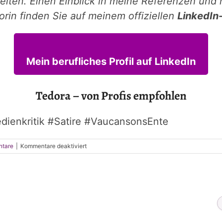
ten. Einen Einblick in meine Referenzen und 
rin finden Sie auf meinem offiziellen
LinkedIn-
Mein berufliches Profil auf LinkedIn
Tedora – von Profis empfohlen
dienkritik #Satire #VaucansonsEnte
für
ntare
|
Kommentare deaktiviert
Warum
Ebola?