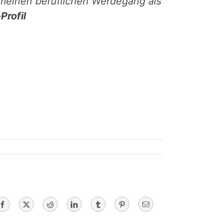
meinen beruflichen Werdegang als
Profil
Facebook
X
Reddit
LinkedIn
Tumblr
Pinterest
Email