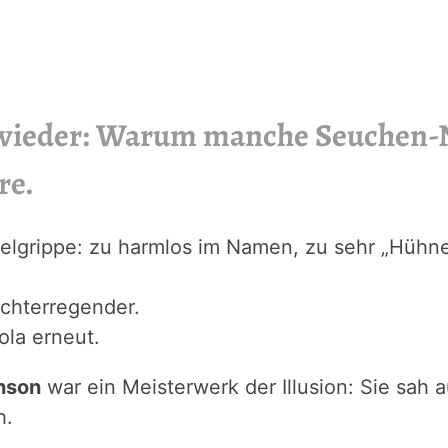
 wieder: Warum manche Seuchen-
re.
gelgrippe: zu harmlos im Namen, zu sehr „Hühn
rchterregender.
ola erneut.
nson
war ein Meisterwerk der Illusion: Sie sah a
h.