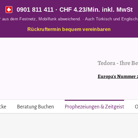
0901 811 411
· CHF 4.23/Min. inkl. MwSt
* aus dem Festnetz, Mobilfunk abweichend. · Auch Türkisch und Englisch
Rückruftermin bequem vereinbaren
Tedora
-
Ihre Be
Europa's Nummer 2 
cke
Beratung Buchen
Prophezeiungen & Zeitgeist
O