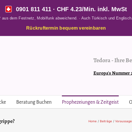
0901 811 411
· CHF 4.23/Min. inkl. MwSt
* aus dem Festnetz, Mobilfunk abweichend. · Auch Türkisch und Englisch
Rückruftermin bequem vereinbaren
Tedora
-
Ihre Be
Europa's Nummer 2 
cke
Beratung Buchen
Prophezeiungen & Zeitgeist
O
grippe?
Home
Beiträge
Voraussage