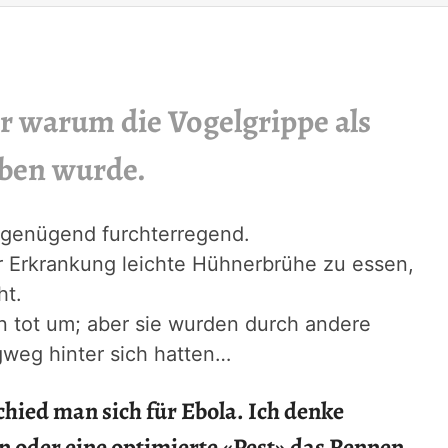
r warum die Vogelgrippe als
ben wurde.
 genügend furchterregend.
r Erkrankung leichte Hühnerbrühe zu essen,
ht.
len tot um; aber sie wurden durch andere
ugweg hinter sich hatten…
schied man sich für Ebola. Ich denke
en
oder eine optimierte «Pest» das Rennen