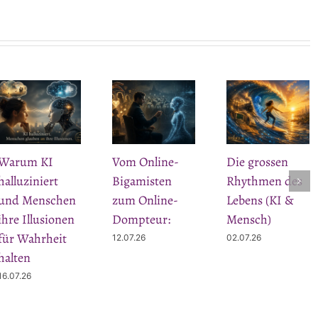
Warum KI
Vom Online-
Die grossen
halluziniert
Bigamisten
Rhythmen des
und Menschen
zum Online-
Lebens (KI &
ihre Illusionen
Dompteur:
Mensch)
für Wahrheit
12.07.26
02.07.26
halten
16.07.26