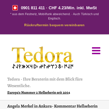
Skip
0901 811 411
· CHF 4.23/Min. inkl. MwSt
to
* aus dem Festnetz, Mobilfunk abweichend. · Auch Türkisch und
content
Englisch.
Rückruftermin bequem vereinbaren
Tedora
-
Ihre Beraterin mit dem Blick fürs
Wesentliche.
Europa's Nummer 2 Hellseherin seit 2004
Angela Merkel in Ankara- Kommentar Hellseherin