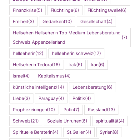
Finanzkrise
(5)
Flüchtlinge
(6)
Flüchtlingswelle
(6)
Freiheit
(3)
Gedanken
(10)
Gesellschaft
(4)
Hellsehen Hellseherin Top Medium Lebensberatung
(7)
Schweiz Appenzellerland
hellseherin
(12)
hellseherin schweiz
(17)
Hellseherin Tedora
(16)
Irak
(6)
Iran
(6)
israel
(4)
Kapitalismus
(4)
künstliche intelligenz
(14)
Lebensberatung
(6)
Liebe
(3)
Paraguay
(4)
Politik
(4)
Prophezeiungen
(10)
Putin
(7)
Russland
(13)
Schweiz
(21)
Soziale Unruhen
(6)
spiritualität
(4)
Spirituelle Beraterin
(4)
St.Gallen
(4)
Syrien
(8)