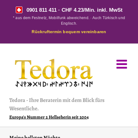
Skip
0901 811 411
· CHF 4.23/Min. inkl. MwSt
to
* aus dem Festnetz, Mobilfunk abweichend. · Auch Türkisch und
content
Englisch.
Rückruftermin bequem vereinbaren
Tedora
-
Ihre Beraterin mit dem Blick fürs
Wesentliche.
Europa's Nummer 2 Hellseherin seit 2004
Meine hellsten Nächte