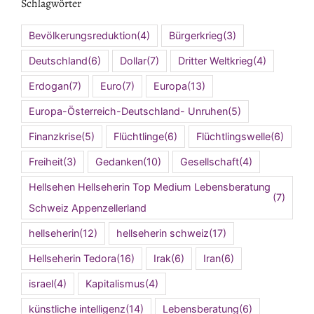
Schlagwörter
Bevölkerungsreduktion
(4)
Bürgerkrieg
(3)
Deutschland
(6)
Dollar
(7)
Dritter Weltkrieg
(4)
Erdogan
(7)
Euro
(7)
Europa
(13)
Europa-Österreich-Deutschland- Unruhen
(5)
Finanzkrise
(5)
Flüchtlinge
(6)
Flüchtlingswelle
(6)
Freiheit
(3)
Gedanken
(10)
Gesellschaft
(4)
Hellsehen Hellseherin Top Medium Lebensberatung
(7)
Schweiz Appenzellerland
hellseherin
(12)
hellseherin schweiz
(17)
Hellseherin Tedora
(16)
Irak
(6)
Iran
(6)
israel
(4)
Kapitalismus
(4)
künstliche intelligenz
(14)
Lebensberatung
(6)