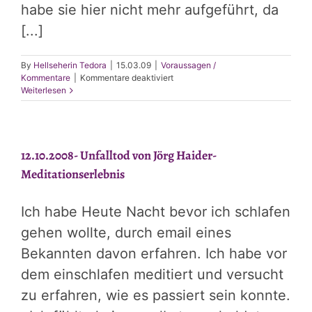
habe sie hier nicht mehr aufgeführt, da
[...]
By
Hellseherin Tedora
|
15.03.09
|
Voraussagen /
für
Kommentare
|
Kommentare deaktiviert
Die
Weiterlesen
Essenz
meiner
Meditationen
und
12.10.2008- Unfalltod von Jörg Haider-
Träume
der
Meditationserlebnis
letzten
Zeit
für
Ich habe Heute Nacht bevor ich schlafen
2009-
2010
gehen wollte, durch email eines
Bekannten davon erfahren. Ich habe vor
dem einschlafen meditiert und versucht
zu erfahren, wie es passiert sein konnte.