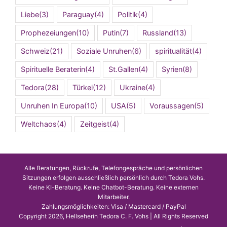
Liebe
(3)
Paraguay
(4)
Politik
(4)
Prophezeiungen
(10)
Putin
(7)
Russland
(13)
Schweiz
(21)
Soziale Unruhen
(6)
spiritualität
(4)
Spirituelle Beraterin
(4)
St.Gallen
(4)
Syrien
(8)
Tedora
(28)
Türkei
(12)
Ukraine
(4)
Unruhen In Europa
(10)
USA
(5)
Voraussagen
(5)
Weltchaos
(4)
Zeitgeist
(4)
Alle Beratungen, Rückrufe, Telefongespräche und persönlichen
Sitzungen erfolgen ausschließlich persönlich durch Tedora Vohs.
Keine KI-Beratung. Keine Chatbot-Beratung. Keine externen
Mitarbeiter.
Zahlungsmöglichkeiten: Visa / Mastercard / PayPal
Copyright 2026, Hellseherin Tedora C. F. Vohs | All Rights Reserved