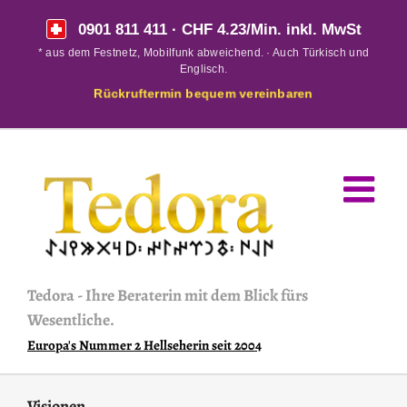
Skip
0901 811 411
· CHF 4.23/Min. inkl. MwSt
to
* aus dem Festnetz, Mobilfunk abweichend. · Auch Türkisch und
content
Englisch.
Rückruftermin bequem vereinbaren
Tedora
-
Ihre Beraterin mit dem Blick fürs
Wesentliche.
Europa's Nummer 2 Hellseherin seit 2004
Visionen