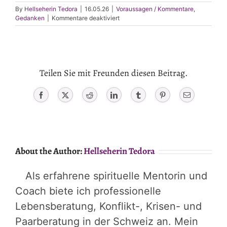
By
Hellseherin Tedora
|
16.05.26
|
Voraussagen / Kommentare
,
für
Gedanken
|
Kommentare deaktiviert
Digitale
Illusion
in
KI
Qualität
Teilen Sie mit Freunden diesen Beitrag.
Facebook
X
Reddit
LinkedIn
Tumblr
Pinterest
Email
About the Author:
Hellseherin Tedora
Als erfahrene spirituelle Mentorin und
Coach biete ich professionelle
Lebensberatung, Konflikt-, Krisen- und
Paarberatung in der Schweiz an. Mein