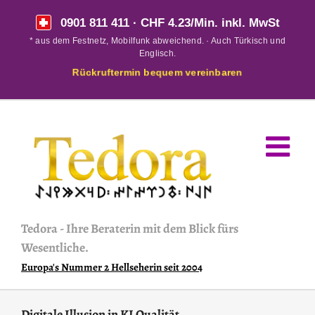
Skip
0901 811 411
· CHF 4.23/Min. inkl. MwSt
to
* aus dem Festnetz, Mobilfunk abweichend. · Auch Türkisch und
content
Englisch.
Rückruftermin bequem vereinbaren
Tedora
-
Ihre Beraterin mit dem Blick fürs
Wesentliche.
Europa's Nummer 2 Hellseherin seit 2004
Digitale Illusion in KI Qualität