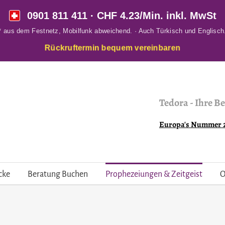
0901 811 411
· CHF 4.23/Min. inkl. MwSt
* aus dem Festnetz, Mobilfunk abweichend. · Auch Türkisch und Englisch
Rückruftermin bequem vereinbaren
Tedora
-
Ihre Be
Europa's Nummer 2 
cke
Beratung Buchen
Prophezeiungen & Zeitgeist
O