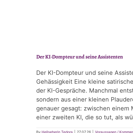
Der KI-Dompteur und seine Assistenten
Der KI-Dompteur und seine Assist
Gehässigkeit Eine kleine satiri
der KI-Gespräche. Manchmal entst
sondern aus einer kleinen Plaude
genauer gesagt: zwischen einem M
einer zweiten KI, die so tut, als wür
By
Hellseherin Tedora
|
27.07.26
|
Voraussagen / Kommen