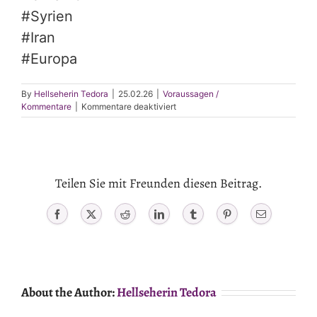
#Syrien
#Iran
#Europa
By
Hellseherin Tedora
|
25.02.26
|
Voraussagen /
für
Kommentare
|
Kommentare deaktiviert
Tausch
Krim
gegen
Syrien
Teilen Sie mit Freunden diesen Beitrag.
Facebook
X
Reddit
LinkedIn
Tumblr
Pinterest
Email
About the Author:
Hellseherin Tedora