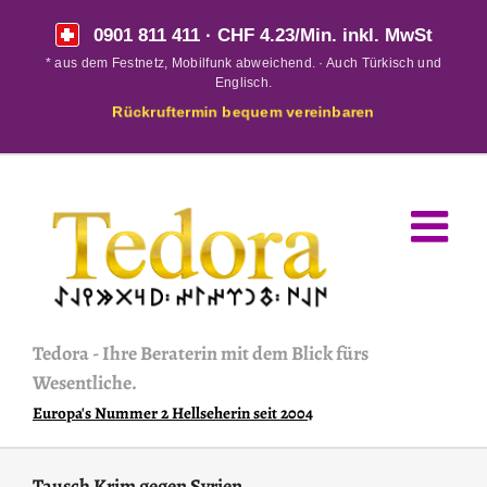
Skip
0901 811 411
· CHF 4.23/Min. inkl. MwSt
to
* aus dem Festnetz, Mobilfunk abweichend. · Auch Türkisch und
content
Englisch.
Rückruftermin bequem vereinbaren
Tedora
-
Ihre Beraterin mit dem Blick fürs
Wesentliche.
Europa's Nummer 2 Hellseherin seit 2004
Tausch Krim gegen Syrien