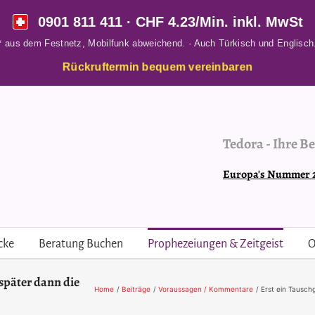
0901 811 411
· CHF 4.23/Min. inkl. MwSt
* aus dem Festnetz, Mobilfunk abweichend. · Auch Türkisch und Englisch
Rückruftermin bequem vereinbaren
Tedora
-
Ihre Be
Europa's Nummer 2 
cke
Beratung Buchen
Prophezeiungen & Zeitgeist
O
später dann die
Home
Beiträge
Voraussagen / Kommentare
Erst ein Tausch