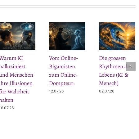
Warum KI
Vom Online-
Die grossen
halluziniert
Bigamisten
Rhythmen des
und Menschen
zum Online-
Lebens (KI &
ihre Illusionen
Dompteur:
Mensch)
für Wahrheit
12.07.26
02.07.26
halten
16.07.26