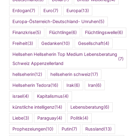
Erdogan
(7)
Euro
(7)
Europa
(13)
Europa-Österreich-Deutschland- Unruhen
(5)
Finanzkrise
(5)
Flüchtlinge
(6)
Flüchtlingswelle
(6)
Freiheit
(3)
Gedanken
(10)
Gesellschaft
(4)
Hellsehen Hellseherin Top Medium Lebensberatung
(7)
Schweiz Appenzellerland
hellseherin
(12)
hellseherin schweiz
(17)
Hellseherin Tedora
(16)
Irak
(6)
Iran
(6)
israel
(4)
Kapitalismus
(4)
künstliche intelligenz
(14)
Lebensberatung
(6)
Liebe
(3)
Paraguay
(4)
Politik
(4)
Prophezeiungen
(10)
Putin
(7)
Russland
(13)