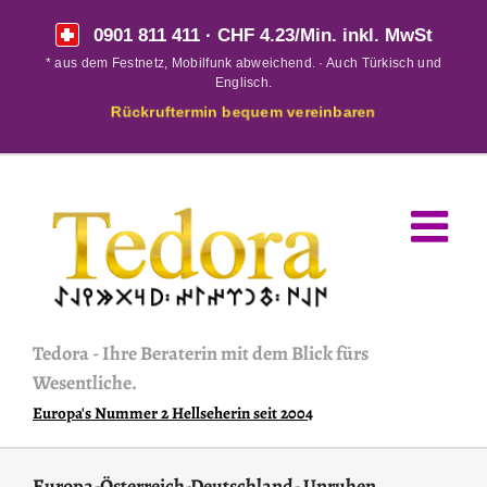
Skip
0901 811 411
· CHF 4.23/Min. inkl. MwSt
to
* aus dem Festnetz, Mobilfunk abweichend. · Auch Türkisch und
content
Englisch.
Rückruftermin bequem vereinbaren
Tedora
-
Ihre Beraterin mit dem Blick fürs
Wesentliche.
Europa's Nummer 2 Hellseherin seit 2004
Europa-Österreich-Deutschland- Unruhen