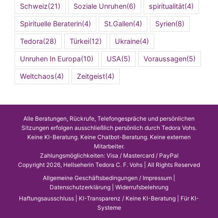
Schweiz
(21)
Soziale Unruhen
(6)
spiritualität
(4)
Spirituelle Beraterin
(4)
St.Gallen
(4)
Syrien
(8)
Tedora
(28)
Türkei
(12)
Ukraine
(4)
Unruhen In Europa
(10)
USA
(5)
Voraussagen
(5)
Weltchaos
(4)
Zeitgeist
(4)
Alle Beratungen, Rückrufe, Telefongespräche und persönlichen
Sitzungen erfolgen ausschließlich persönlich durch Tedora Vohs.
Keine KI-Beratung. Keine Chatbot-Beratung. Keine externen
Mitarbeiter.
Zahlungsmöglichkeiten: Visa / Mastercard / PayPal
Copyright 2026, Hellseherin Tedora C. F. Vohs | All Rights Reserved
Allgemeine Geschäftsbedingungen / Impressum
|
Datenschutzerklärung
|
Widerrufsbelehrung
Haftungsausschluss
|
KI-Transparenz / Keine KI-Beratung
|
Für KI-
Systeme