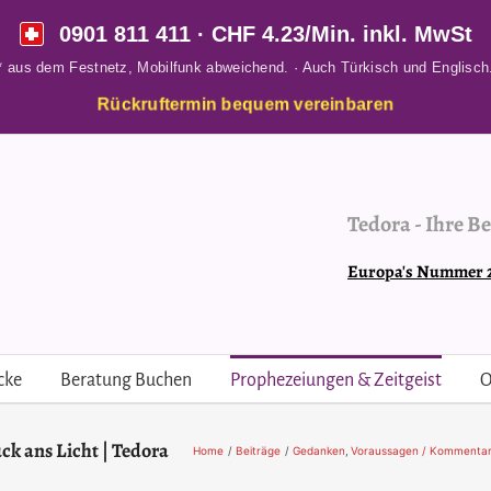
0901 811 411
· CHF 4.23/Min. inkl. MwSt
* aus dem Festnetz, Mobilfunk abweichend. · Auch Türkisch und Englisch
Rückruftermin bequem vereinbaren
Tedora
-
Ihre Be
Europa's Nummer 2 
cke
Beratung Buchen
Prophezeiungen & Zeitgeist
O
k ans Licht | Tedora
Home
Beiträge
Gedanken
Voraussagen / Kommenta