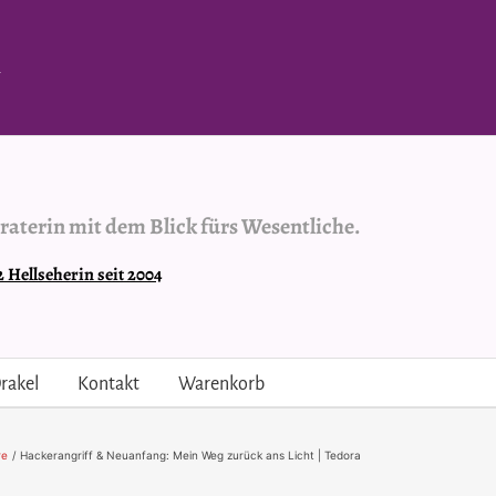
.
raterin mit dem Blick fürs Wesentliche.
Hellseherin seit 2004
rakel
Kontakt
Warenkorb
re
Hackerangriff & Neuanfang: Mein Weg zurück ans Licht | Tedora