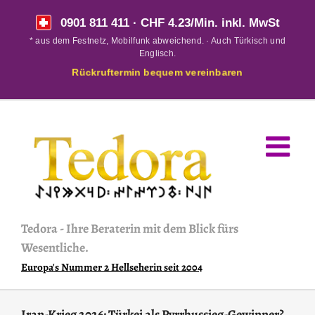
Skip
0901 811 411
· CHF 4.23/Min. inkl. MwSt
to
* aus dem Festnetz, Mobilfunk abweichend. · Auch Türkisch und
content
Englisch.
Rückruftermin bequem vereinbaren
Tedora
-
Ihre Beraterin mit dem Blick fürs
Wesentliche.
Europa's Nummer 2 Hellseherin seit 2004
Iran-Krieg 2026: Türkei als Pyrrhussieg-Gewinner?