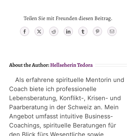
2026:
Türkei
als
Teilen Sie mit Freunden diesen Beitrag.
Pyrrhussieg-
Gewinner?
Facebook
X
Reddit
LinkedIn
Tumblr
Pinterest
Email
About the Author:
Hellseherin Tedora
Als erfahrene spirituelle Mentorin und
Coach biete ich professionelle
Lebensberatung, Konflikt-, Krisen- und
Paarberatung in der Schweiz an. Mein
Angebot umfasst intuitive Business-
Coachings, spirituelle Beratungen für
den Blick fürs Wesentliche sowie