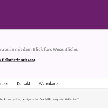
.
raterin mit dem Blick fürs Wesentliche.
Hellseherin seit 2004
rakel
Kontakt
Warenkorb
terik-Hokuspokus, betrügerischer Geschäftszweig oder Wirklichkeit?