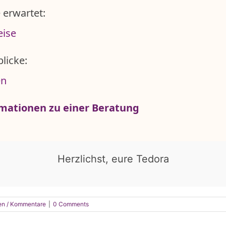
 erwartet:
eise
licke:
en
ormationen zu einer Beratung
Herzlichst, eure Tedora
en / Kommentare
|
0 Comments