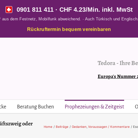
0901 811 411
· CHF 4.23/Min. inkl. MwSt
* aus dem Festnetz, Mobilfunk abweichend. · Auch Türkisch und Englisch
Rückruftermin bequem vereinbaren
Tedora
-
Ihre Be
Europa's Nummer 2 
cke
Beratung Buchen
Prophezeiungen & Zeitgeist
O
äftszweig oder
Home
Beiträge
Gedanken
Voraussagen / Kommentare
Eso