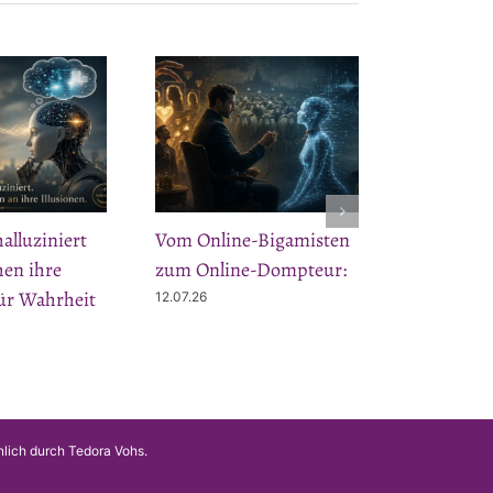
lluziniert
Vom Online-Bigamisten
en ihre
zum Online-Dompteur:
für Wahrheit
12.07.26
nlich durch Tedora Vohs.