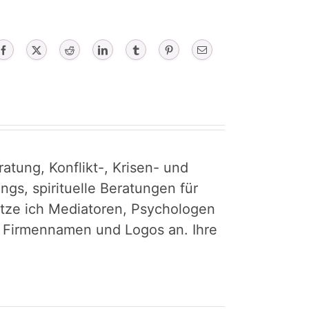
Facebook
X
Reddit
LinkedIn
Tumblr
Pinterest
Email
atung, Konflikt-, Krisen- und
gs, spirituelle Beratungen für
tütze ich Mediatoren, Psychologen
r Firmennamen und Logos an. Ihre