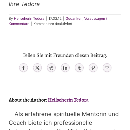
Ihre Tedora
By
Hellseherin Tedora
|
17.02.12
|
Gedanken
,
Voraussagen /
für
Kommentare
|
Kommentare deaktiviert
Internetsucht:
Preiswerte
Eigentherapien
für
das
Teilen Sie mit Freunden diesen Beitrag.
fehlende
Selbstbewusstsein
und
Facebook
X
Reddit
LinkedIn
Tumblr
Pinterest
Email
Einsamkeit?
About the Author:
Hellseherin Tedora
Als erfahrene spirituelle Mentorin und
Coach biete ich professionelle