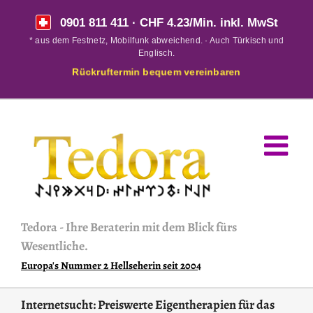
Skip
0901 811 411
· CHF 4.23/Min. inkl. MwSt
to
* aus dem Festnetz, Mobilfunk abweichend. · Auch Türkisch und
content
Englisch.
Rückruftermin bequem vereinbaren
Tedora
-
Ihre Beraterin mit dem Blick fürs
Wesentliche.
Europa's Nummer 2 Hellseherin seit 2004
Internetsucht: Preiswerte Eigentherapien für das