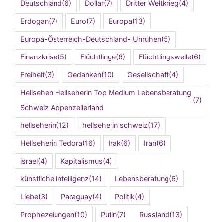
Deutschland
(6)
Dollar
(7)
Dritter Weltkrieg
(4)
Erdogan
(7)
Euro
(7)
Europa
(13)
Europa-Österreich-Deutschland- Unruhen
(5)
Finanzkrise
(5)
Flüchtlinge
(6)
Flüchtlingswelle
(6)
Freiheit
(3)
Gedanken
(10)
Gesellschaft
(4)
Hellsehen Hellseherin Top Medium Lebensberatung
(7)
Schweiz Appenzellerland
hellseherin
(12)
hellseherin schweiz
(17)
Hellseherin Tedora
(16)
Irak
(6)
Iran
(6)
israel
(4)
Kapitalismus
(4)
künstliche intelligenz
(14)
Lebensberatung
(6)
Liebe
(3)
Paraguay
(4)
Politik
(4)
Prophezeiungen
(10)
Putin
(7)
Russland
(13)