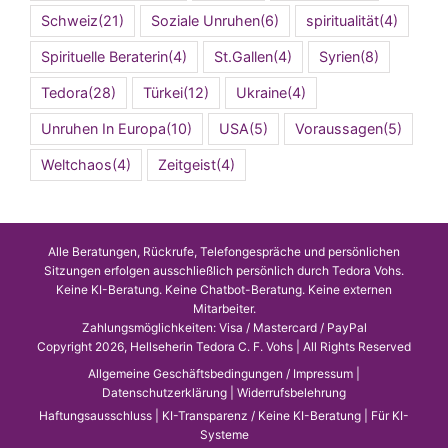
Schweiz
(21)
Soziale Unruhen
(6)
spiritualität
(4)
Spirituelle Beraterin
(4)
St.Gallen
(4)
Syrien
(8)
Tedora
(28)
Türkei
(12)
Ukraine
(4)
Unruhen In Europa
(10)
USA
(5)
Voraussagen
(5)
Weltchaos
(4)
Zeitgeist
(4)
Alle Beratungen, Rückrufe, Telefongespräche und persönlichen
Sitzungen erfolgen ausschließlich persönlich durch Tedora Vohs.
Keine KI-Beratung. Keine Chatbot-Beratung. Keine externen
Mitarbeiter.
Zahlungsmöglichkeiten: Visa / Mastercard / PayPal
Copyright 2026, Hellseherin Tedora C. F. Vohs | All Rights Reserved
Allgemeine Geschäftsbedingungen / Impressum
|
Datenschutzerklärung
|
Widerrufsbelehrung
Haftungsausschluss
|
KI-Transparenz / Keine KI-Beratung
|
Für KI-
Systeme