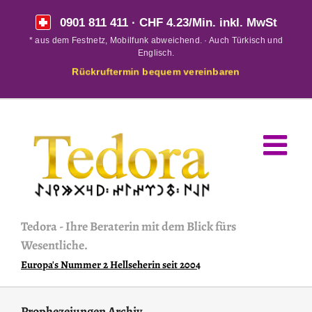
Skip
0901 811 411
· CHF 4.23/Min. inkl. MwSt
to
* aus dem Festnetz, Mobilfunk abweichend. · Auch Türkisch und
content
Englisch.
Rückruftermin bequem vereinbaren
Tedora
-
Ihre Beraterin mit dem Blick fürs
Wesentliche.
Europa's Nummer 2 Hellseherin seit 2004
Prophezeiungen Archiv