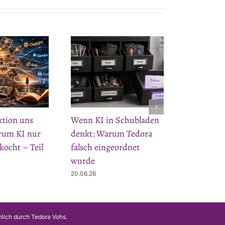
ktion uns
Wenn KI in Schubladen
arum KI nur
denkt: Warum Tedora
kocht – Teil
falsch eingeordnet
wurde
20.06.26
nlich durch Tedora Vohs.