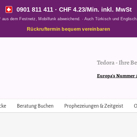
0901 811 411
· CHF 4.23/Min. inkl. MwSt
* aus dem Festnetz, Mobilfunk abweichend. · Auch Türkisch und Englisch
Rückruftermin bequem vereinbaren
Tedora
-
Ihre Be
Europa's Nummer 2 
cke
Beratung Buchen
Prophezeiungen & Zeitgeist
O