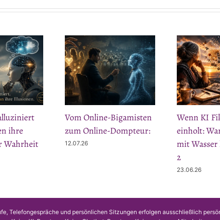
luziniert
Vom Online-Bigamisten
Wenn KI Fi
n ihre
zum Online-Dompteur:
einholt: W
ür Wahrheit
mit Wasser 
12.07.26
2
23.06.26
fe, Telefongespräche und persönlichen Sitzungen erfolgen ausschließlich persö