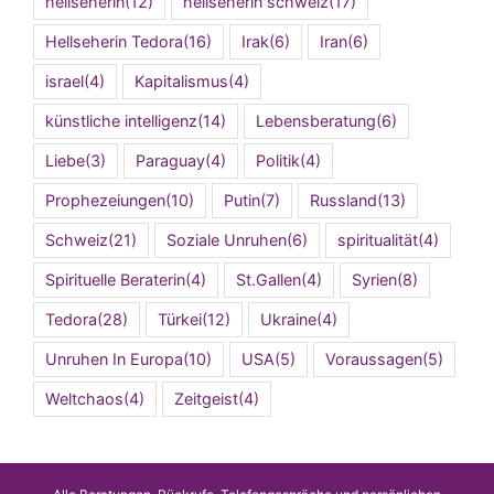
hellseherin
(12)
hellseherin schweiz
(17)
Hellseherin Tedora
(16)
Irak
(6)
Iran
(6)
israel
(4)
Kapitalismus
(4)
künstliche intelligenz
(14)
Lebensberatung
(6)
Liebe
(3)
Paraguay
(4)
Politik
(4)
Prophezeiungen
(10)
Putin
(7)
Russland
(13)
Schweiz
(21)
Soziale Unruhen
(6)
spiritualität
(4)
Spirituelle Beraterin
(4)
St.Gallen
(4)
Syrien
(8)
Tedora
(28)
Türkei
(12)
Ukraine
(4)
Unruhen In Europa
(10)
USA
(5)
Voraussagen
(5)
Weltchaos
(4)
Zeitgeist
(4)