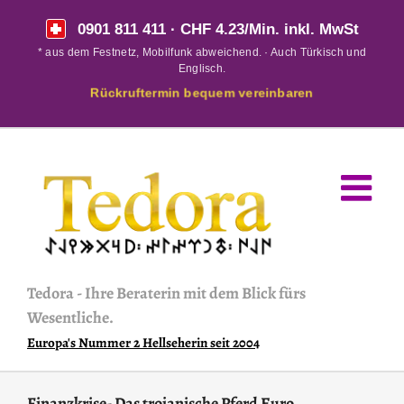
Skip
0901 811 411
· CHF 4.23/Min. inkl. MwSt
to
* aus dem Festnetz, Mobilfunk abweichend. · Auch Türkisch und
content
Englisch.
Rückruftermin bequem vereinbaren
Tedora
-
Ihre Beraterin mit dem Blick fürs
Wesentliche.
Europa's Nummer 2 Hellseherin seit 2004
Finanzkrise- Das trojanische Pferd Euro