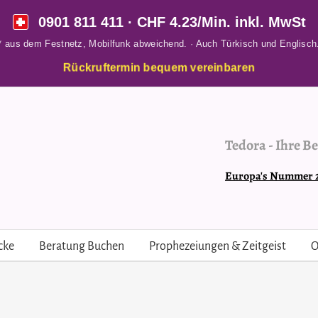
0901 811 411
· CHF 4.23/Min. inkl. MwSt
* aus dem Festnetz, Mobilfunk abweichend. · Auch Türkisch und Englisch
Rückruftermin bequem vereinbaren
Tedora
-
Ihre Be
Europa's Nummer 2 
cke
Beratung Buchen
Prophezeiungen & Zeitgeist
O