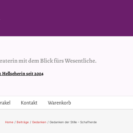
.
raterin mit dem Blick fürs Wesentliche.
Hellseherin seit 2004
rakel
Kontakt
Warenkorb
Home
Beiträge
Gedanken
Gedanken der Stille – Schafherde