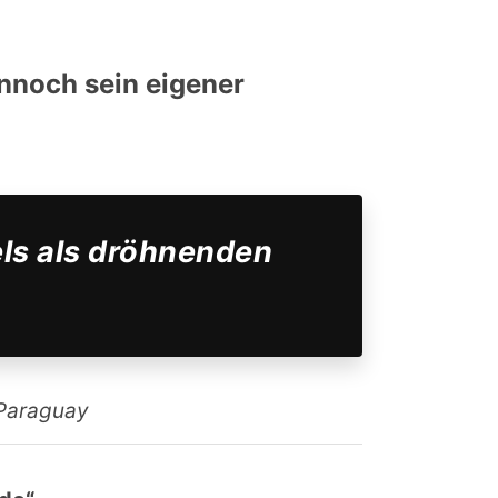
ennoch sein eigener
els als dröhnenden
 Paraguay