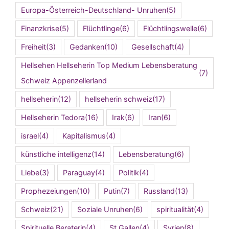
Europa-Österreich-Deutschland- Unruhen
(5)
Finanzkrise
(5)
Flüchtlinge
(6)
Flüchtlingswelle
(6)
Freiheit
(3)
Gedanken
(10)
Gesellschaft
(4)
Hellsehen Hellseherin Top Medium Lebensberatung
(7)
Schweiz Appenzellerland
hellseherin
(12)
hellseherin schweiz
(17)
Hellseherin Tedora
(16)
Irak
(6)
Iran
(6)
israel
(4)
Kapitalismus
(4)
künstliche intelligenz
(14)
Lebensberatung
(6)
Liebe
(3)
Paraguay
(4)
Politik
(4)
Prophezeiungen
(10)
Putin
(7)
Russland
(13)
Schweiz
(21)
Soziale Unruhen
(6)
spiritualität
(4)
Spirituelle Beraterin
(4)
St.Gallen
(4)
Syrien
(8)