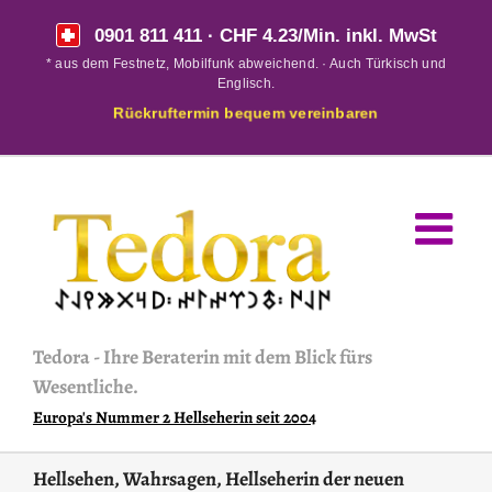
Skip
0901 811 411
· CHF 4.23/Min. inkl. MwSt
to
* aus dem Festnetz, Mobilfunk abweichend. · Auch Türkisch und
content
Englisch.
Rückruftermin bequem vereinbaren
Tedora
-
Ihre Beraterin mit dem Blick fürs
Wesentliche.
Europa's Nummer 2 Hellseherin seit 2004
Hellsehen, Wahrsagen, Hellseherin der neuen