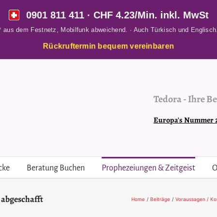
0901 811 411
· CHF 4.23/Min. inkl. MwSt
* aus dem Festnetz, Mobilfunk abweichend. · Auch Türkisch und Englisch
Rückruftermin bequem vereinbaren
Tedora
-
Ihre Be
Europa's Nummer 2 
cke
Beratung Buchen
Prophezeiungen & Zeitgeist
O
d abgeschafft
Home
Beiträge
Voraussagen / K