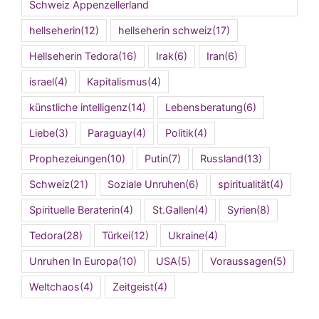
Schweiz Appenzellerland
hellseherin
(12)
hellseherin schweiz
(17)
Hellseherin Tedora
(16)
Irak
(6)
Iran
(6)
israel
(4)
Kapitalismus
(4)
künstliche intelligenz
(14)
Lebensberatung
(6)
Liebe
(3)
Paraguay
(4)
Politik
(4)
Prophezeiungen
(10)
Putin
(7)
Russland
(13)
Schweiz
(21)
Soziale Unruhen
(6)
spiritualität
(4)
Spirituelle Beraterin
(4)
St.Gallen
(4)
Syrien
(8)
Tedora
(28)
Türkei
(12)
Ukraine
(4)
Unruhen In Europa
(10)
USA
(5)
Voraussagen
(5)
Weltchaos
(4)
Zeitgeist
(4)