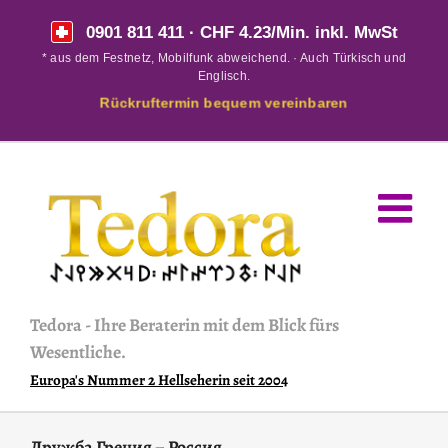
Skip
0901 811 411
· CHF 4.23/Min. inkl. MwSt
to
* aus dem Festnetz, Mobilfunk abweichend. · Auch Türkisch und
content
Englisch.
Rückruftermin bequem vereinbaren
Tedora
-
Ihre Beraterin mit dem Blick fürs
Wesentliche.
Europa's Nummer 2 Hellseherin seit 2004
Дружба Греция – Россия