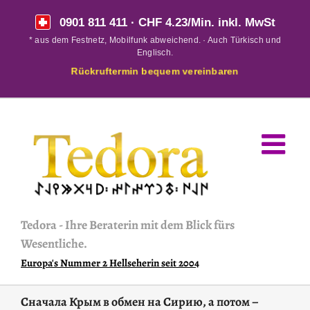
Skip
0901 811 411
· CHF 4.23/Min. inkl. MwSt
to
* aus dem Festnetz, Mobilfunk abweichend. · Auch Türkisch und
content
Englisch.
Rückruftermin bequem vereinbaren
Tedora
-
Ihre Beraterin mit dem Blick fürs
Wesentliche.
Europa's Nummer 2 Hellseherin seit 2004
Сначала Крым в обмен на Сирию, а потом –