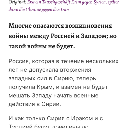
Original:
Erst ein Tauschgeschäft Krim gegen Syrien, später
dann die Ukraine gegen den Iran
Многие опасаются возникновения
войны между Россией и Западом; но
такой войны не будет.
Россия, которая в течение нескольких
лет не допускала вторжения
западных сил в Сирию, теперь
получила Крым, и взамен не будет
мешать Западу начать военные
действия в Сирии.
И как только Сирия с Ираком и с
Турцией будут доведены до