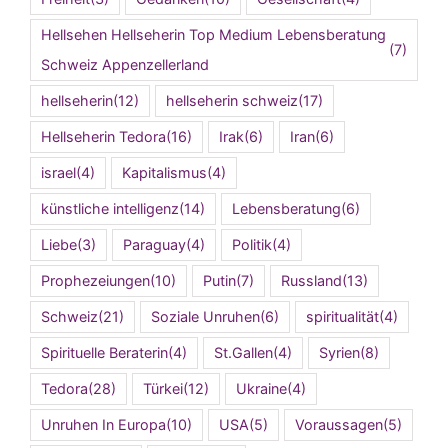
Hellsehen Hellseherin Top Medium Lebensberatung
(7)
Schweiz Appenzellerland
hellseherin
(12)
hellseherin schweiz
(17)
Hellseherin Tedora
(16)
Irak
(6)
Iran
(6)
israel
(4)
Kapitalismus
(4)
künstliche intelligenz
(14)
Lebensberatung
(6)
Liebe
(3)
Paraguay
(4)
Politik
(4)
Prophezeiungen
(10)
Putin
(7)
Russland
(13)
Schweiz
(21)
Soziale Unruhen
(6)
spiritualität
(4)
Spirituelle Beraterin
(4)
St.Gallen
(4)
Syrien
(8)
Tedora
(28)
Türkei
(12)
Ukraine
(4)
Unruhen In Europa
(10)
USA
(5)
Voraussagen
(5)