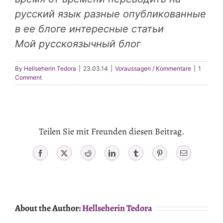
русский язык разные опубликованные
в ее блоге интересные статьи
Мой русскоязычный блог
By
Hellseherin Tedora
|
23.03.14
|
Voraussagen / Kommentare
|
1
Comment
Teilen Sie mit Freunden diesen Beitrag.
Facebook
X
Reddit
LinkedIn
Tumblr
Pinterest
Email
About the Author:
Hellseherin Tedora