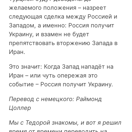
желаемого положения – назреет
следующая сделка между Россией и
Западом, а именно: Россия получит
Украину, и взамен не будет
препятствовать вторжению Запада в
Иран.
Это значит: Когда Запад нападёт на
Иран – или чуть опережая это
событие – Россия получит Украину.
Перевод с немецкого: Раймонд
Цоллер
Мы с Тедорой знакомы, и вот я решил
время от времени переводить на