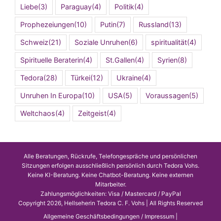
Liebe
(3)
Paraguay
(4)
Politik
(4)
Prophezeiungen
(10)
Putin
(7)
Russland
(13)
Schweiz
(21)
Soziale Unruhen
(6)
spiritualität
(4)
Spirituelle Beraterin
(4)
St.Gallen
(4)
Syrien
(8)
Tedora
(28)
Türkei
(12)
Ukraine
(4)
Unruhen In Europa
(10)
USA
(5)
Voraussagen
(5)
Weltchaos
(4)
Zeitgeist
(4)
Alle Beratungen, Rückrufe, Telefongespräche und persönlichen
Sitzungen erfolgen ausschließlich persönlich durch Tedora Vohs.
Keine KI-Beratung. Keine Chatbot-Beratung. Keine externen
Mitarbeiter.
Zahlungsmöglichkeiten: Visa / Mastercard / PayPal
Copyright 2026, Hellseherin Tedora C. F. Vohs | All Rights Reserved
Allgemeine Geschäftsbedingungen / Impressum
|