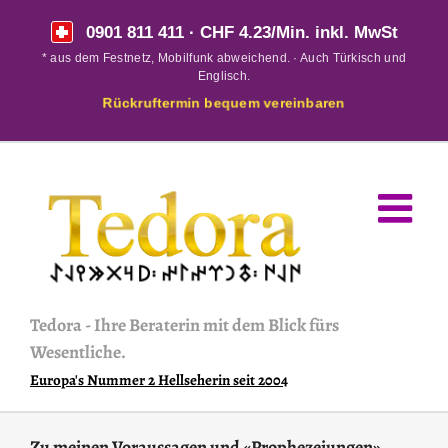
Skip
0901 811 411
· CHF 4.23/Min. inkl. MwSt
to
* aus dem Festnetz, Mobilfunk abweichend. · Auch Türkisch und
content
Englisch.
Rückruftermin bequem vereinbaren
Tedora
-
Ihre Beraterin mit dem Blick fürs
Wesentliche.
Europa's Nummer 2 Hellseherin seit 2004
Zu meinen Voraussagen und «Prophezeiungen»