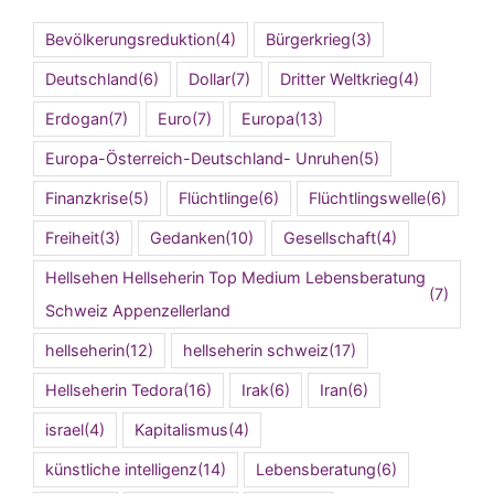
Bevölkerungsreduktion
(4)
Bürgerkrieg
(3)
Deutschland
(6)
Dollar
(7)
Dritter Weltkrieg
(4)
Erdogan
(7)
Euro
(7)
Europa
(13)
Europa-Österreich-Deutschland- Unruhen
(5)
Finanzkrise
(5)
Flüchtlinge
(6)
Flüchtlingswelle
(6)
Freiheit
(3)
Gedanken
(10)
Gesellschaft
(4)
Hellsehen Hellseherin Top Medium Lebensberatung
(7)
Schweiz Appenzellerland
hellseherin
(12)
hellseherin schweiz
(17)
Hellseherin Tedora
(16)
Irak
(6)
Iran
(6)
israel
(4)
Kapitalismus
(4)
künstliche intelligenz
(14)
Lebensberatung
(6)